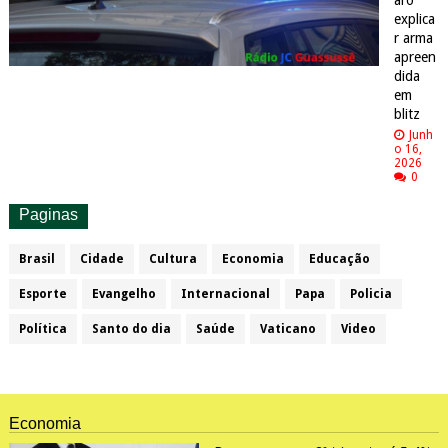
aro
explica
r arma
apreen
dida
em
blitz
Junh
o 16,
2026
0
Paginas
Brasil
Cidade
Cultura
Economia
Educação
Esporte
Evangelho
Internacional
Papa
Policia
Política
Santo do dia
Saúde
Vaticano
Video
Economia