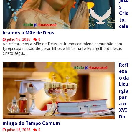
Jesu
s
Cris
to,
cele
bramos a Mãe de Deus
julho 16, 2026
0
Ao celebramos a Mãe de Deus, entramos em plena comunhão com
Igreja cuja missão de gerar filhos e filhas na fé Evangelho de Jesus
Cristo segu...
Refl
exã
o da
Litu
rgia
par
a o
XVI
Do
mingo do Tempo Comum
julho 18, 2026
0