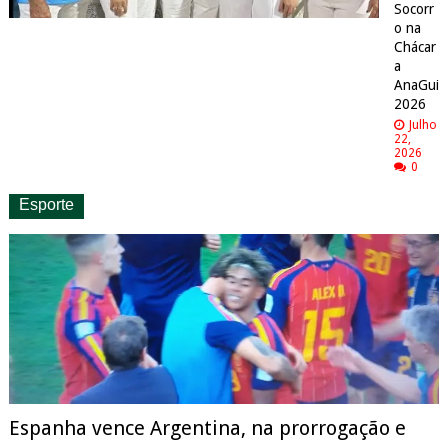
Socorr
o na
Chácar
a
AnaGui
2026
Julho
22,
2026
0
Esporte
Espanha vence Argentina, na prorrogação e