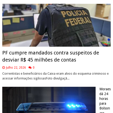
PF cumpre mandados contra suspeitos de
desviar R$ 45 milhões de contas
Julho 22, 2026
0
Correntistas e beneficiários da Caixa eram alvos do esquema criminoso e
acessar informações sigilosasFoto divulgaçã...
Moraes
dá 24
horas
para
Bolson