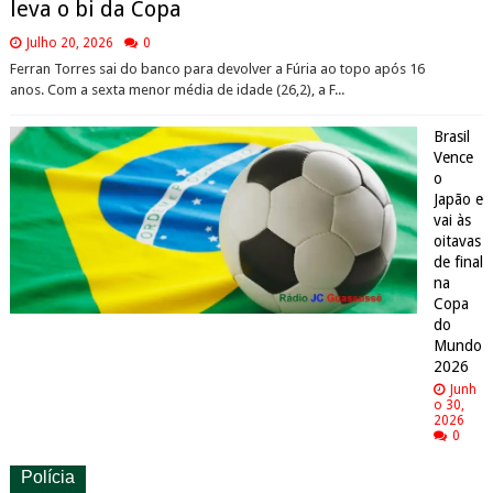
leva o bi da Copa
Julho 20, 2026
0
Ferran Torres sai do banco para devolver a Fúria ao topo após 16
anos. Com a sexta menor média de idade (26,2), a F...
Brasil
Vence
o
Japão e
vai às
oitavas
de final
na
Copa
do
Mundo
2026
Junh
o 30,
2026
0
Polícia