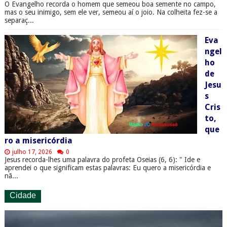
O Evangelho recorda o homem que semeou boa semente no campo,
mas o seu inimigo, sem ele ver, semeou aí o joio. Na colheita fez-se a
separaç...
Eva
ngel
ho
de
Jesu
s
Cris
to,
que
ro a misericórdia
julho 17, 2026
0
Jesus recorda-lhes uma palavra do profeta Oseias (6, 6): " Ide e
aprendei o que significam estas palavras: Eu quero a misericórdia e
nã...
Cidade