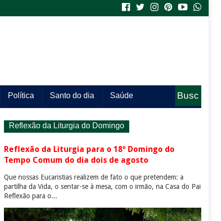
Busc
Política
Santo do dia
Saúde
a
Reflexão da Liturgia do Domingo
Reflexão da Liturgia para o 18º Domingo do
Tempo Comum do dia dois de agosto
Que nossas Eucaristias realizem de fato o que pretendem: a
partilha da Vida, o sentar-se à mesa, com o irmão, na Casa do Pai
Reflexão para o...