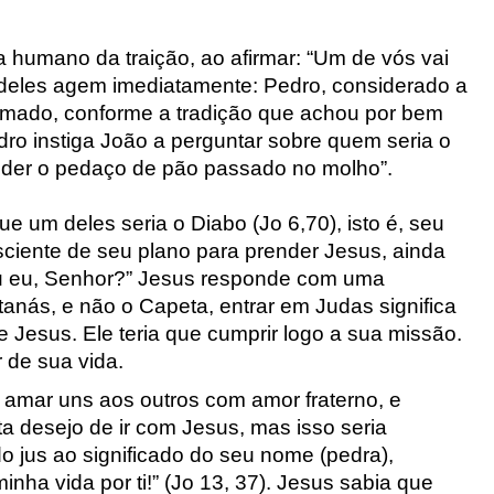
humano da traição, ao afirmar: “Um de vós vai
s deles agem imediatamente: Pedro, considerado a
 amado, conforme a tradição que achou por bem
ro instiga João a perguntar sobre quem seria o
 der o pedaço de pão passado no molho”.
ue um deles seria o Diabo (Jo
6,70), isto é, seu
ciente de seu plano para prender Jesus, ainda
ou eu, Senhor?” Jesus responde com uma
tanás, e não o Capeta, entrar em Judas significa
 Jesus. Ele teria que cumprir logo a sua missão.
 de sua vida.
 amar uns aos outros com amor fraterno, e
a desejo de ir com Jesus, mas isso seria
o jus ao significado do seu nome (pedra),
nha vida por ti!” (Jo
13, 37). Jesus sabia que