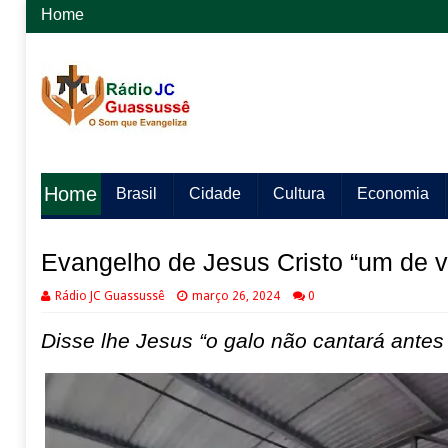
Home
Home
Brasil
Cidade
Cultura
Economia
Evangelho de Jesus Cristo “um de v
Rádio JC Guassussê
março 26, 2024
0
Disse lhe Jesus “o galo não cantará ante