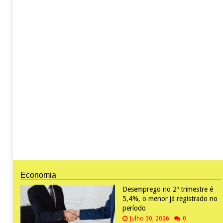
Economia
Desemprego no 2º trimestre é
5,4%, o menor já registrado no
período
Julho 30, 2026
0