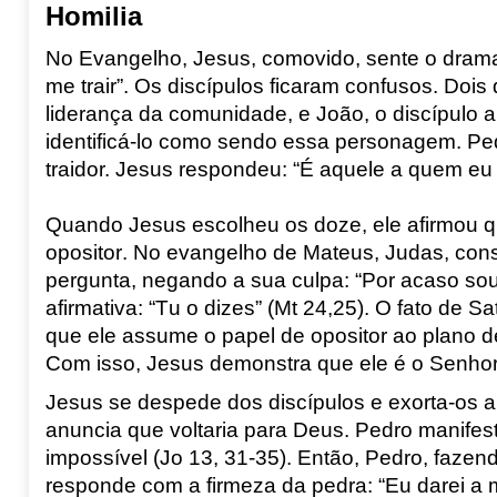
Homilia
No Evangelho, Jesus, comovido, sente o drama 
me trair”. Os discípulos ficaram confusos. Doi
liderança da comunidade, e João, o discípulo
identificá-lo como sendo essa personagem. Ped
traidor.
Jesus respondeu: “É aquele a quem eu
Quando Jesus escolheu os doze, ele afirmou q
opositor. No evangelho de Mateus, Judas, cons
pergunta, negando a sua culpa: “Por acaso s
afirmativa: “Tu o dizes” (Mt
24,25). O fato de Sa
que ele assume o papel de opositor ao plano de
Com isso, Jesus demonstra que ele é o Senhor
Jesus se despede dos discípulos e exorta-os a
anuncia que voltaria para Deus. Pedro manifest
impossível (Jo
13, 31-35). Então, Pedro, fazend
responde com a firmeza da pedra: “Eu darei a mi