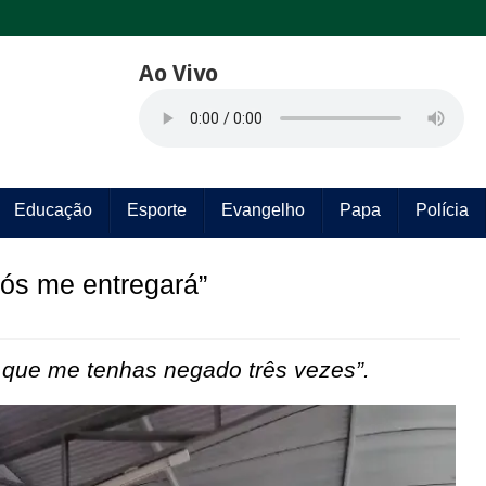
Ao Vivo
Educação
Esporte
Evangelho
Papa
Polícia
ós me entregará”
s que me tenhas negado três vezes”.