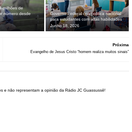
4 milhões de
or número desde
Governo Federal cria política nacional
para estudantes com altas habilidades
Junho 18, 2026
Próxima
Evangelho de Jesus Cristo “homem realiza muitos sinais”
res e não representam a opinião da Rádio JC Guassussê!