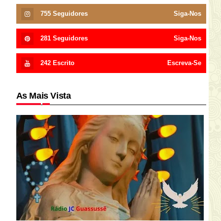
755
Seguidores
Siga-Nos
281
Seguidores
Siga-Nos
242
Escrito
Escreva-Se
As Mais Vista