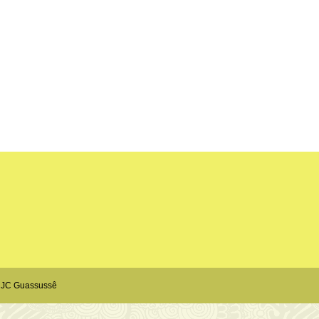
 JC Guassussê