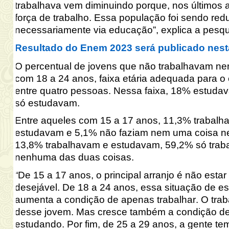
trabalhava vem diminuindo porque, nos últimos 
força de trabalho. Essa população foi sendo red
necessariamente via educação”, explica a pesq
Resultado do Enem 2023 será publicado nesta
O percentual de jovens que não trabalhavam ne
com 18 a 24 anos, faixa etária adequada para 
entre quatro pessoas. Nessa faixa, 18% estuda
só estudavam.
Entre aqueles com 15 a 17 anos, 11,3% trabalh
estudavam e 5,1% não faziam nem uma coisa ne
13,8% trabalhavam e estudavam, 59,2% só trab
nenhuma das duas coisas.
“De 15 a 17 anos, o principal arranjo é não esta
desejável. De 18 a 24 anos, essa situação de es
aumenta a condição de apenas trabalhar. O tra
desse jovem. Mas cresce também a condição de
estudando. Por fim, de 25 a 29 anos, a gente t