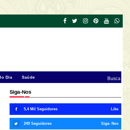
do Dia
Saúde
Busca
Siga-Nos
5,4 Mil
Seguidores
Like
249
Seguidores
Siga- Nos