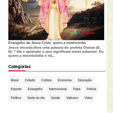
Evangelho de Jesus Cristo, quero a misericórdia
Jesus recorda-lhes uma palavra do profeta Oseias (6,
6): " Ide e aprendei o que significam estas palavras: Eu
quero a misericórdia e nã...
Categorias
Brasil
Cidade
Cultura
Economia
Educação
Esporte
Evangelho
Internacional
Papa
Policia
Política
Santo do dia
Saúde
Vaticano
Video