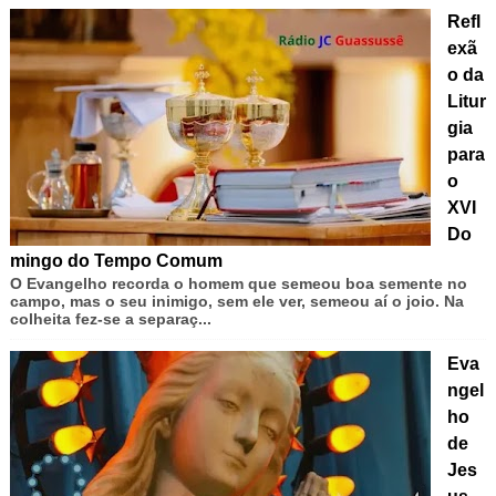
Refl
exã
o da
Litur
gia
para
o
XVI
Do
mingo do Tempo Comum
O Evangelho recorda o homem que semeou boa semente no
campo, mas o seu inimigo, sem ele ver, semeou aí o joio. Na
colheita fez-se a separaç...
Eva
ngel
ho
de
Jes