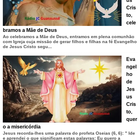
us
Cris
to,
cele
bramos a Mãe de Deus
Ao celebramos a Mãe de Deus, entramos em plena comunhão
com Igreja cuja missão de gerar filhos e filhas na fé Evangelho
de Jesus Cristo segu...
Eva
ngel
ho
de
Jes
us
Cris
to,
quer
o a misericórdia
Jesus recorda-lhes uma palavra do profeta Oseias (6, 6): " Ide
e aprendei o que significam estas palavras: Eu quero a