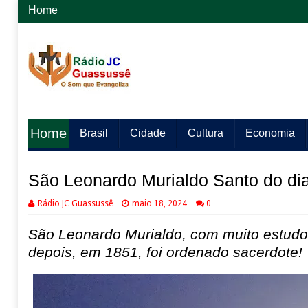
Home
Home
Brasil
Cidade
Cultura
Economia
São Leonardo Murialdo Santo do di
Rádio JC Guassussê
maio 18, 2024
0
São Leonardo Murialdo, com muito estudo,
depois, em 1851, foi ordenado sacerdote!