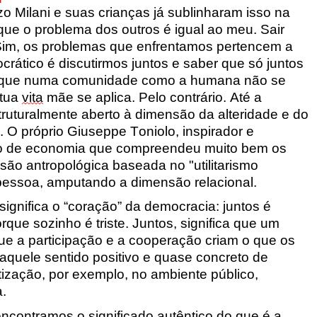
zo Milani e suas crianças já sublinharam isso na
que o problema dos outros é igual ao meu. Sair
". Sim, os problemas que enfrentamos pertencem a
rático é discutirmos juntos e saber que só juntos
orque numa comunidade como a humana não se
 tua
vita
mãe
se aplica. Pelo contrário. Até a
ruturalmente aberto à dimensão da alteridade e do
 O próprio Giuseppe Toniolo, inspirador e
so de economia que compreendeu muito bem os
isão antropológica baseada no "utilitarismo
a pessoa, amputando a dimensão relacional.
significa o “coração” da democracia: juntos é
rque sozinho é triste. Juntos, significa que um
que a participação e a cooperação criam o que os
aquele sentido positivo e quase concreto de
tização, por exemplo, no ambiente público,
.
 encontramos o significado autêntico do que é a