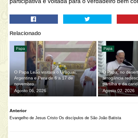
participativa e voltada para o verdadeiro bem 
Relacionado
Papa
Papa
O Papa Leão visitará o Uruguai,
O Papa, no desert
Argentina e Peru de 6 a 17 de
arrogância redesco
novembro
partilha e da cari
Agosto 06, 2026
Agosto 02, 2026
Anterior
Evangelho de Jesus Cristo Os discípulos de São João Batista