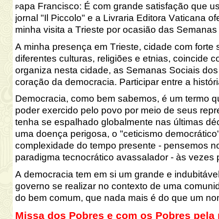
apa Francisco
:
É com grande satisfação que us
P
jornal "Il Piccolo" e a Livraria Editora Vaticana
minha visita a Trieste por ocasião das Semanas 
A minha presença em Trieste, cidade com forte 
diferentes culturas, religiões e etnias, coincide
organiza nesta cidade, as Semanas Sociais dos 
coração da democracia. Participar entre a história
Democracia, como bem sabemos, é um termo que 
poder exercido pelo povo por meio de seus rep
tenha se espalhado globalmente nas últimas dé
uma doença perigosa, o "ceticismo democrático"
complexidade do tempo presente - pensemos no
paradigma tecnocrático avassalador - às vezes 
A democracia tem em si um grande e indubitável v
governo se realizar no contexto de uma comunid
do bem comum, que nada mais é do que um nome
Missa dos Pobres e com os Pobres pela 