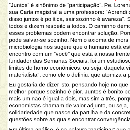
“Juntos” é sinônimo de “participação”. Pe. Loren
sua Carta magistral a uma professora: "Aprendi 
disso juntos é política, sair sozinho é avareza
todos e dizem respeito a todos. O caminho democ
esses problemas podem encontrar solução. P
pode salvar-se sozinho. Nem o axioma de mors
microbiologia nos sugere que o humano está est
encontro com um “você” que está à nossa frente.
fundador das Semanas Sociais, foi um estudio
limites do homo
econômicos
, ou seja, daquela v
materialista", como ele o definiu, que atomiza 
Eu gostaria de dizer isto, pensando hoje no que 
melhor porque sozinho é pior. Juntos é bonito po
mais um não é igual a dois, mas sim a três, por
economistas chamam de valor adjunto, ou seja, 
solidariedade que nasce da partilha e da concre
questões sobre as quais encontrar convergência
Em última análise, é na palavra “participar” que