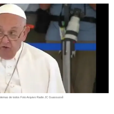
oblemas de todos Foto Arquivo Radio JC Guassussê