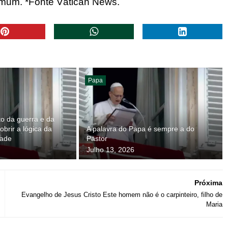
comum. *Fonte Vatican
News.
Papa
o da guerra e da
brir a lógica da
A palavra do Papa é sempre a do
dade
Pastor
Julho 13, 2026
Próxima
Evangelho de Jesus Cristo Este homem não é o carpinteiro, filho de
Maria