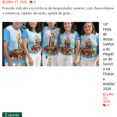
Julho 27, 2026
0
Previsão indicam a ocorrência de tempestades severas, com chuva intensa
e volumosa, rajadas de vento, queda de gran...
10ª
Festa
de
Nossa
Senhor
a do
Perpét
uo do
Socorr
o na
Chácar
a
AnaGui
2026
Julho
22,
2026
0
Esporte