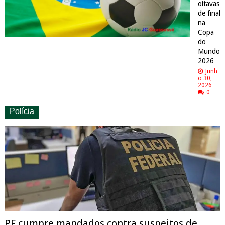
oitavas
de final
na
Copa
do
Mundo
2026
Junh
o 30,
2026
0
Polícia
PF cumpre mandados contra suspeitos de