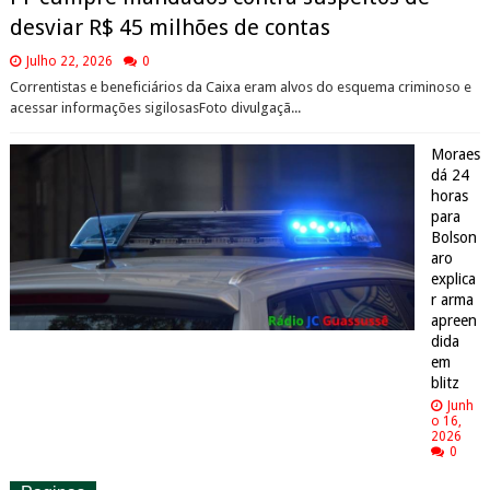
desviar R$ 45 milhões de contas
Julho 22, 2026
0
Correntistas e beneficiários da Caixa eram alvos do esquema criminoso e
acessar informações sigilosasFoto divulgaçã...
Moraes
dá 24
horas
para
Bolson
aro
explica
r arma
apreen
dida
em
blitz
Junh
o 16,
2026
0