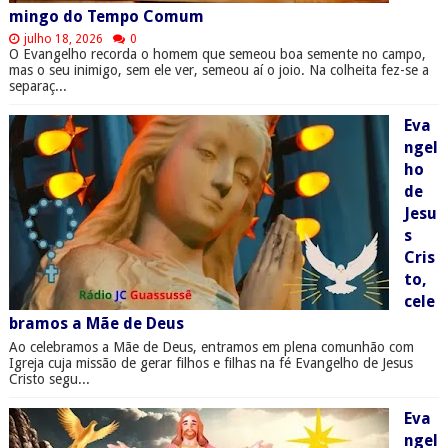
mingo do Tempo Comum
julho 18, 2026
0
O Evangelho recorda o homem que semeou boa semente no campo,
mas o seu inimigo, sem ele ver, semeou aí o joio. Na colheita fez-se a
separaç...
Eva
ngel
ho
de
Jesu
s
Cris
to,
cele
bramos a Mãe de Deus
Ao celebramos a Mãe de Deus, entramos em plena comunhão com
Igreja cuja missão de gerar filhos e filhas na fé Evangelho de Jesus
Cristo segu...
Eva
ngel