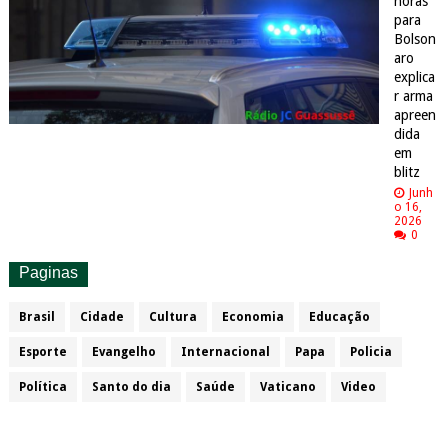
horas
para
Bolson
aro
explica
r arma
apreen
dida
em
blitz
Junh
o 16,
2026
0
Paginas
Brasil
Cidade
Cultura
Economia
Educação
Esporte
Evangelho
Internacional
Papa
Policia
Política
Santo do dia
Saúde
Vaticano
Video