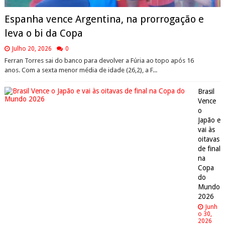
Espanha vence Argentina, na prorrogação e
leva o bi da Copa
Julho 20, 2026
0
Ferran Torres sai do banco para devolver a Fúria ao topo após 16
anos. Com a sexta menor média de idade (26,2), a F...
Brasil
Vence
o
Japão e
vai às
oitavas
de final
na
Copa
do
Mundo
2026
Junh
o 30,
2026