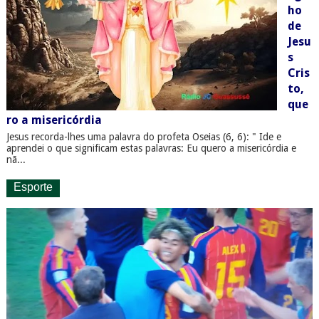
ho
de
Jesu
s
Cris
to,
que
ro a misericórdia
Jesus recorda-lhes uma palavra do profeta Oseias (6, 6): " Ide e
aprendei o que significam estas palavras: Eu quero a misericórdia e
nã...
Esporte