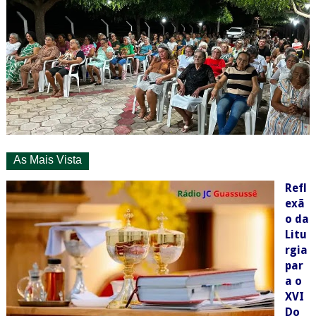
As Mais Vista
Refl
exã
o da
Litu
rgia
par
a o
XVI
Do