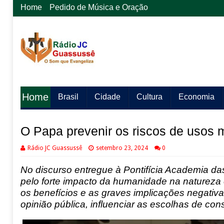
Home
Pedido de Música e Oração
Home
Brasil
Cidade
Cultura
Economia
O Papa prevenir os riscos de usos ma
Rádio JC Guassussê
setembro 23, 2024
0
No discurso entregue à Pontifícia Academia d
pelo forte impacto da humanidade na natureza
os benefícios e as graves implicações negativas 
opinião pública, influenciar as escolhas de cons