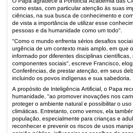
O Papa agradece a Pontifícia Academia das Ci
como estas, com particular atenção às suas im
ciências, na sua busca de conhecimento e co
de vista a importância de utilizar esse conhec
pessoas e da humanidade como um todo".
"Como o mundo enfrenta sérios desafios sociais
urgência de um contexto mais amplo, em que o 
informado por diferentes disciplinas científica
componentes sociais", escreve Francisco, elo
Conferências, de prestar atenção, em seus deb
incluindo os povos indígenas e sua sabedoria.
A propósito de Inteligência Artificial, o Papa r
humanidade, "ao promover inovações nos camp
proteger o ambiente natural e possibilitar o u
climáticas. Entretanto, como vemos, ela também
população, especialmente para crianças e adul
reconhecer e prevenir os riscos de usos manipul