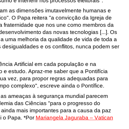
umo e interferir nos processos eleitorais".
bram as dimensões imutavelmente humanas e
ico". O Papa reitera "a convicção da Igreja de
 a fraternidade que nos une como membros da
esenvolvimento das novas tecnologias [...]. Os
a uma melhoria da qualidade de vida de toda a
 desigualdades e os conflitos, nunca podem ser
ência Artificial em cada população e na
 e estudo. Apraz-me saber que a Pontifícia
sua vez, para propor regras adequadas para
mpo complexo", escreve ainda o Pontífice.
e as ameaças à segurança mundial parecem
ademia das Ciências "para o progresso do
 ainda mais importantes para a causa da paz
i o Papa. *Por
Mariangela Jaguraba – Vatican