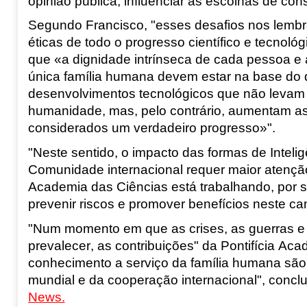
opinião pública, influenciar as escolhas de cons
Segundo Francisco, "esses desafios nos lem
éticas de todo o progresso científico e tecnológ
que «a dignidade intrínseca de cada pessoa e
única família humana devem estar na base do d
desenvolvimentos tecnológicos que não levam 
humanidade, mas, pelo contrário, aumentam as
considerados um verdadeiro progresso»".
"Neste sentido, o impacto das formas de Intelig
Comunidade internacional requer maior atenção
Academia das Ciências está trabalhando, por 
prevenir riscos e promover benefícios neste ca
"Num momento em que as crises, as guerras 
prevalecer, as contribuições" da Pontifícia Ac
conhecimento a serviço da família humana são
mundial e da cooperação internacional", conclu
News.