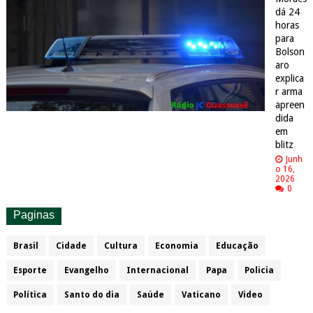
dá 24
horas
para
Bolson
aro
explica
r arma
apreen
dida
em
blitz
Junh
o 16,
2026
0
Paginas
Brasil
Cidade
Cultura
Economia
Educação
Esporte
Evangelho
Internacional
Papa
Policia
Política
Santo do dia
Saúde
Vaticano
Video