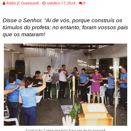
Rádio JC Guassussê
outubro 17, 2024
0
Disse o Senhor. “Ai de vós, porque construís os
túmulos do profeta; no entanto, foram vossos pais
que os mataram!
Formação Catequese foto Pascom de Guassussê