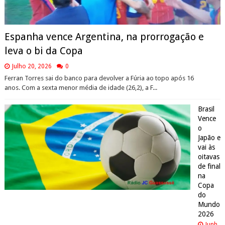
Espanha vence Argentina, na prorrogação e
leva o bi da Copa
Julho 20, 2026
0
Ferran Torres sai do banco para devolver a Fúria ao topo após 16
anos. Com a sexta menor média de idade (26,2), a F...
Brasil
Vence
o
Japão e
vai às
oitavas
de final
na
Copa
do
Mundo
2026
Junh