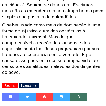
da ciência”. Sentem-se donos das
Escrituras,
mas não as entendem e ainda atrapalham o povo
simples que gostaria de ente
n
dê
-las
.
O saber usado como meio de dominação
é uma
forma de injustiça e um dos obstáculos à
fraternidade uni
versal. Mais do que
compreensível a reação dos fariseus e
dos
especialistas da Lei. Jesus pagará caro por sua
franqueza e coer
ência com a verdade
. E por
c
ausa disso pões em risco sua própria vida, ao
censurares as atitudes malévolas
dos dirigentes
do povo.
Pagina:
Evangelho