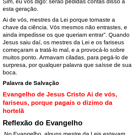
Sim, eu vos digo
: serão pedidas contas disso a
esta geração.
Ai de vós, mestres da Lei porque tomaste a
chave da ciência. Vós mesmos não entraste
s, e
ainda impedisse os que queriam entrar”
. Quando
Jesus saiu daí, os mestres da Lei e os fariseus
começaram a trat
á-lo mal, e a provocá-lo sobre
muitos ponto. Armavam ciladas, para
pegá-lo de
surpresa, por qualquer palavra que saísse de sua
boca.
Palavra de Salvação
Evangelho de Jesus Cristo Ai de vós,
fariseus, porque pagais o dizimo da
hortelã
Reflexão do Evangelho
No Evangelho,
alguns mestre da Leis estavam