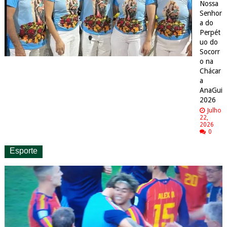
Nossa
Senhor
a do
Perpét
uo do
Socorr
o na
Chácar
a
AnaGui
2026
Julho
22,
2026
0
Esporte