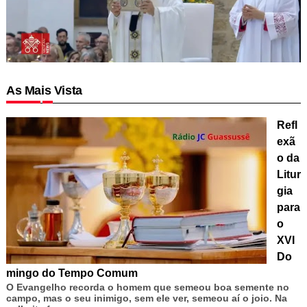
As Mais Vista
Refl
exã
o da
Litur
gia
para
o
XVI
Do
mingo do Tempo Comum
O Evangelho recorda o homem que semeou boa semente no
campo, mas o seu inimigo, sem ele ver, semeou aí o joio. Na