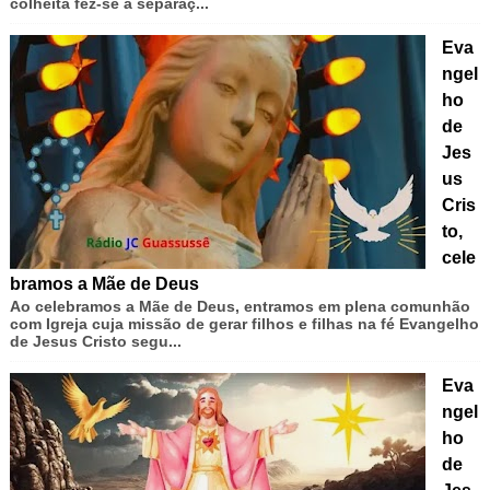
colheita fez-se a separaç...
Eva
ngel
ho
de
Jes
us
Cris
to,
cele
bramos a Mãe de Deus
Ao celebramos a Mãe de Deus, entramos em plena comunhão
com Igreja cuja missão de gerar filhos e filhas na fé Evangelho
de Jesus Cristo segu...
Eva
ngel
ho
de