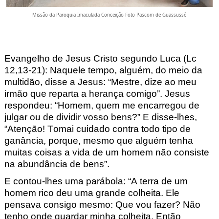
Missão da Paroquia Imaculada Conceição Foto Pascom de Guassussê
Evangelho de Jesus Cristo segundo Luca (Lc
12,13-21): Naquele tempo, alg
uém, do meio da
multidão, disse a Jesus:
“Mestre, dize ao meu
irmão que reparta a herança comigo”. Jesus
respondeu: “Homem, quem
me encarregou de
julgar ou de dividir vosso bens?” E
disse-lhes,
“Atenção! Tomai cuidado
contra todo tipo de
ganância, porque, mesmo que alguém tenha
muitas coisas a vida de um homem não consiste
na abundância de bens”.
E contou-lhes uma parábola: “A terra de um
homem rico deu uma grande colheita. Ele
pensava consigo mesmo: Que vou fazer? Não
tenho onde guardar mi
nha colheita. Então