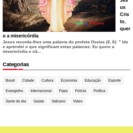
Jes
us
Cris
to,
quer
o a misericórdia
Jesus recorda-lhes uma palavra do profeta Oseias (6, 6): " Ide
e aprendei o que significam estas palavras: Eu quero a
misericórdia e nã...
Categorias
Brasil
Cidade
Cultura
Economia
Educação
Esporte
Evangelho
Internacional
Papa
Policia
Política
Santo do dia
Saúde
Vaticano
Video