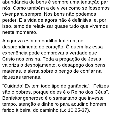
abundância de bens é sempre uma tent
ação par
nós. Como também a de viver como se fossemos
viver para sempre. N
os bens não podemos
perder. E a vida de agora não é defi
nitiva, e, por
isso, temo de relativizar
quase tudo que vivemos
neste momento.
A riqueza está na partilha fraterna, no
desprendimento do coração.
Ó quem faz essa
experiência pode comprovar a verdade que
Cristo nos ensina.
Toda a pregação de Jesus
valoriza o despojamento, o desapego dos be
ns
matérias, e alerta sobre o perigo de confiar na
riquezas terrenas
.
“Cuidado! Evitem todo tipo de ganância”. “Felizes
são o
pobres, porque deles é o Reino dos Céus”.
Benfeitor gener
oso é o samaritano que investe
tempo, atenção e dinheiro para acudir
o homem
ferido à beira do caminho (Lc 10,
25-37).