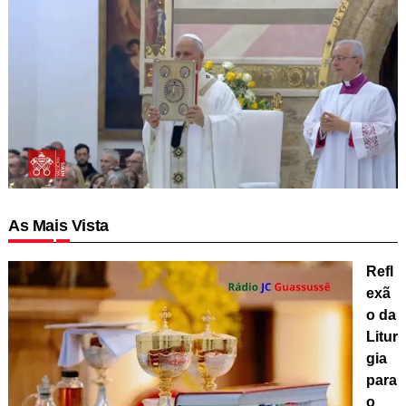
As Mais Vista
Refl
exã
o da
Litur
gia
para
o