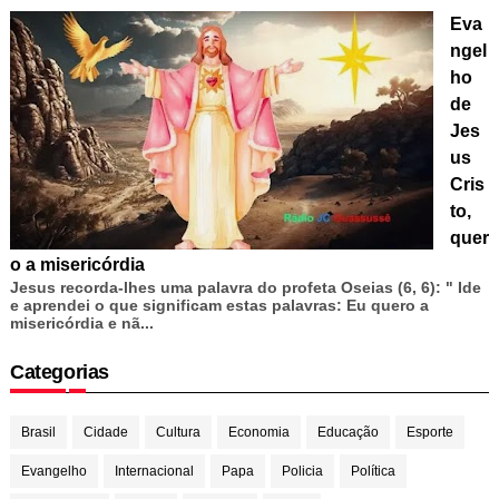
Eva
ngel
ho
de
Jes
us
Cris
to,
quer
o a misericórdia
Jesus recorda-lhes uma palavra do profeta Oseias (6, 6): " Ide
e aprendei o que significam estas palavras: Eu quero a
misericórdia e nã...
Categorias
Brasil
Cidade
Cultura
Economia
Educação
Esporte
Evangelho
Internacional
Papa
Policia
Política