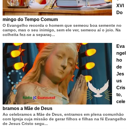
XVI
Do
mingo do Tempo Comum
O Evangelho recorda o homem que semeou boa semente no
campo, mas o seu inimigo, sem ele ver, semeou aí o joio. Na
colheita fez-se a separaç...
Eva
ngel
ho
de
Jes
us
Cris
to,
cele
bramos a Mãe de Deus
Ao celebramos a Mãe de Deus, entramos em plena comunhão
com Igreja cuja missão de gerar filhos e filhas na fé Evangelho
de Jesus Cristo segu...