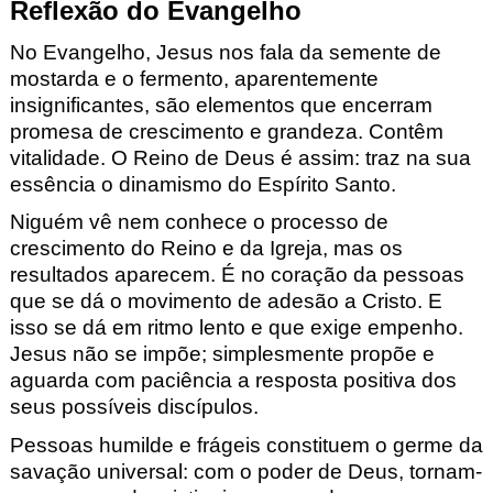
Reflexão do Evangelho
No Evangelho
,
Jesus nos fala da semente de
mostarda e o fermento, aparentemente
insignificantes,
são elementos que encerram
promesa de cresc
imento e grandeza. Contêm
vitalidade. O Reino de Deus é assim: traz na sua
essência
o dinamismo do Espírito Santo.
Niguém vê nem conhece o processo de
crescimento do Reino e da Igreja
, mas os
resultados aparecem. É
no coração da
pessoas
que se dá o movimento de adesão a Cristo. E
isso se dá em rit
mo lento e que exige empenho.
Jesus não se impõe
; simplesmente propõe e
aguarda com paciência a res
posta positiva dos
seus possíveis discípulos.
Pessoas humilde e frágeis constituem o germe da
sav
ação universal: com o poder de Deus, tor
nam-