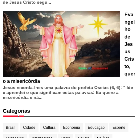
de Jesus Cristo segu...
Eva
ngel
ho
de
Jes
us
Cris
to,
quer
o a misericórdia
Jesus recorda-lhes uma palavra do profeta Oseias (6, 6): " Ide
e aprendei o que significam estas palavras: Eu quero a
misericórdia e nã...
Categorias
Brasil
Cidade
Cultura
Economia
Educação
Esporte