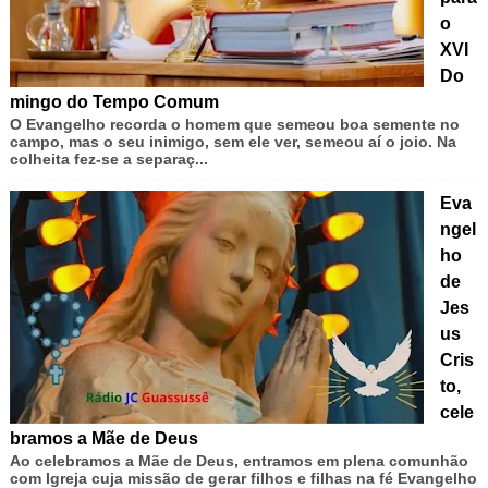
o
XVI
Do
mingo do Tempo Comum
O Evangelho recorda o homem que semeou boa semente no
campo, mas o seu inimigo, sem ele ver, semeou aí o joio. Na
colheita fez-se a separaç...
Eva
ngel
ho
de
Jes
us
Cris
to,
cele
bramos a Mãe de Deus
Ao celebramos a Mãe de Deus, entramos em plena comunhão
com Igreja cuja missão de gerar filhos e filhas na fé Evangelho