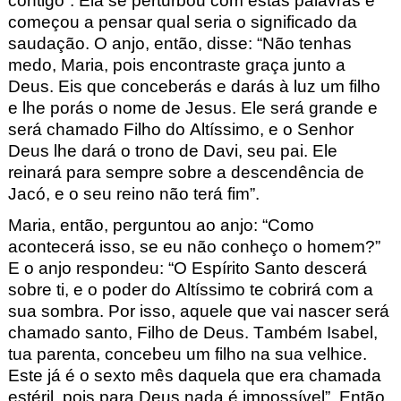
contigo”. Ela se perturbou com estas palavras e
começou a pensar qual seria o significado da
saudação. O anjo, então, disse: “Não tenhas
medo, Maria, pois encontraste graça junto a
Deus. Eis que conceberás e darás à luz um filho
e lhe porás o nome de Jesus.
Ele será grande e
será chamado Filho do Altíssimo, e o Senhor
Deus lhe dará o trono de Davi, seu pai. Ele
reinará para sempre sobre a descendência de
Jacó, e o seu reino não terá fim”.
Maria, então, perguntou ao anjo: “Como
acontecerá isso, se eu não conheço o homem?”
E o anjo respondeu: “O Espírito Santo descerá
sobre ti, e o poder do Altíssimo te cobrirá com a
sua sombra. Por isso, aquele que vai nascer será
chamado santo, Filho de Deus. Também Isabel,
tua parenta, concebeu um filho na sua velhice.
Este já é o sexto mês daquela que era chamada
estéril, pois para Deus nada é impossível”. Então