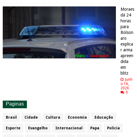
Moraes
dá 24
horas
para
Bolson
aro
explica
r arma
apreen
dida
em
blitz
Junh
o 16,
2026
0
Paginas
Brasil
Cidade
Cultura
Economia
Educação
Esporte
Evangelho
Internacional
Papa
Policia