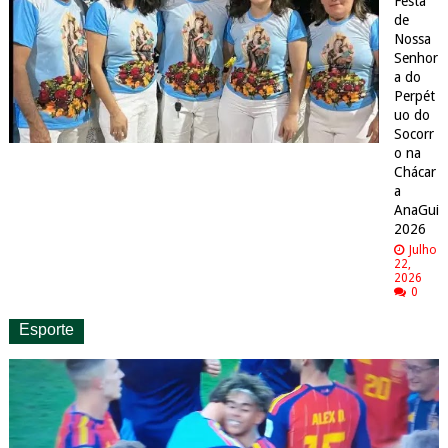
Festa
de
Nossa
Senhor
a do
Perpét
uo do
Socorr
o na
Chácar
a
AnaGui
2026
Julho
22,
2026
0
Esporte