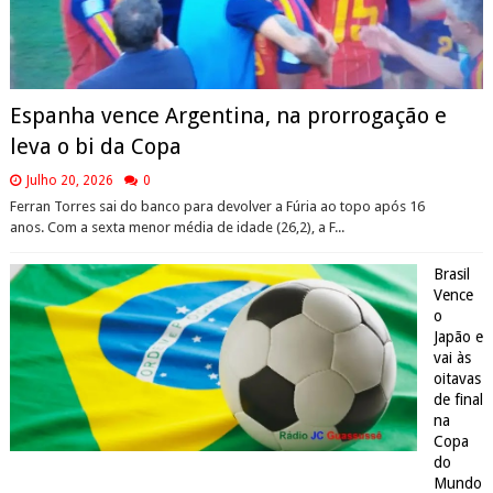
Espanha vence Argentina, na prorrogação e
leva o bi da Copa
Julho 20, 2026
0
Ferran Torres sai do banco para devolver a Fúria ao topo após 16
anos. Com a sexta menor média de idade (26,2), a F...
Brasil
Vence
o
Japão e
vai às
oitavas
de final
na
Copa
do
Mundo