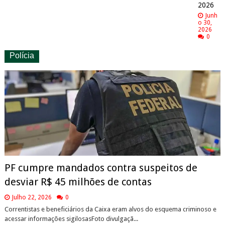
2026
Junh
o 30,
2026
0
Polícia
PF cumpre mandados contra suspeitos de
desviar R$ 45 milhões de contas
Julho 22, 2026
0
Correntistas e beneficiários da Caixa eram alvos do esquema criminoso e
acessar informações sigilosasFoto divulgaçã...