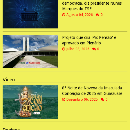
democracia, diz presidente Nunes
Marques do TSE
Agosto 04, 2026
0
Projeto que cria 'Pix Pensão' é
aprovado em Plenário
Julho 08, 2026
0
Vídeo
8° Noite de Novena da Imaculada
Conceição de 2025 em Guassussê
Dezembro 06, 2025
0