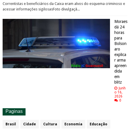
Correntistas e beneficiários da Caixa eram alvos do esquema criminoso e
acessar informações sigilosasFoto divulgaçã...
Moraes
dá 24
horas
para
Bolson
aro
explica
r arma
apreen
dida
em
blitz
Junh
o 16,
2026
0
Paginas
Brasil
Cidade
Cultura
Economia
Educação