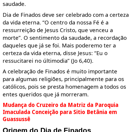
saudade.
Dia de Finados deve ser celebrado com a certeza
da vida eterna. “O centro da nossa
F
é é a
ressurreição de
Jesus
Cristo, que venceu a
morte”.
O
sentimento da saudade, a recordação
d
aqueles que já se foi
.
Mais poderemo ter a
certeza da vida eterna, disse Jesus: “Eu o
ressucitarei no últimodia”
(Jo 6,40).
A celebração de Finados é muito importante
para algumas religiões, principalmente para os
católicos, pois se presta homenagem a todos
os
entes
queridos que já morreram.
Mudança do Cruzeiro da Matriz da Paroquia
Imaculada Conceição para Sitio Betânia em
Guassussê
Origem do Dia de Finados