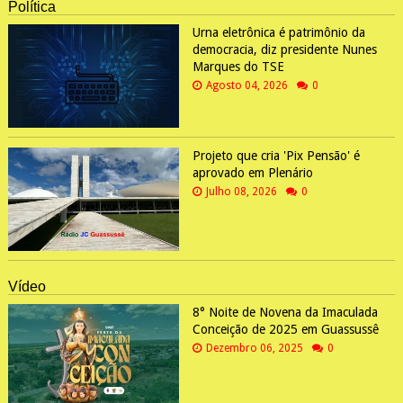
Política
Urna eletrônica é patrimônio da
democracia, diz presidente Nunes
Marques do TSE
Agosto 04, 2026
0
Projeto que cria 'Pix Pensão' é
aprovado em Plenário
Julho 08, 2026
0
Vídeo
8° Noite de Novena da Imaculada
Conceição de 2025 em Guassussê
Dezembro 06, 2025
0