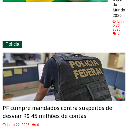
do
Mundo
2026
Junh
o 30,
2026
0
Polícia
PF cumpre mandados contra suspeitos de
desviar R$ 45 milhões de contas
Julho 22, 2026
0