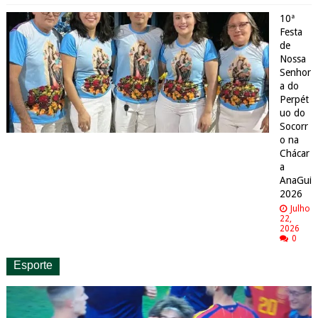
10ª
Festa
de
Nossa
Senhor
a do
Perpét
uo do
Socorr
o na
Chácar
a
AnaGui
2026
Julho
22,
2026
0
Esporte