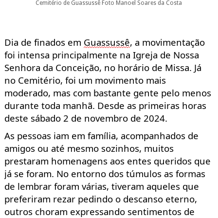
Cemitério de Guassussê Foto Manoel Soares da Costa
Dia de finados e
m
Guassussê
, a
movimentação
foi intensa principalmente na
Igreja de Nossa
Senhora da Conceição
,
no horário
de Missa. Já
no C
emitério, foi
um movimento mais
moderado
, mas com bastante gente pelo menos
durante toda manhã.
D
esde as primeiras horas
dest
e sábado 2 de novembro de 2024.
As pessoas iam e
m família,
acompanhados de
amigos ou até mesmo sozinhos, muitos
prestaram homenagens aos entes queridos que
já se foram
.
No entorno dos túmulos as formas
de lembrar foram
várias
, tiveram aqueles que
preferiram rezar
pedindo o descanso eterno
,
outros choram expressando
sentimentos
d
e