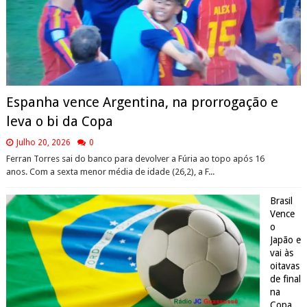
Espanha vence Argentina, na prorrogação e
leva o bi da Copa
Julho 20, 2026
0
Ferran Torres sai do banco para devolver a Fúria ao topo após 16
anos. Com a sexta menor média de idade (26,2), a F...
Brasil
Vence
o
Japão e
vai às
oitavas
de final
na
Copa