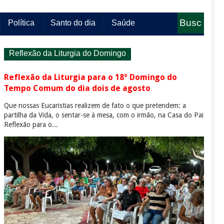
Busc
Política
Santo do dia
Saúde
a
Reflexão da Liturgia do Domingo
Reflexão da Liturgia para o 18º Domingo do
Tempo Comum do dia dois de agosto
Que nossas Eucaristias realizem de fato o que pretendem: a
partilha da Vida, o sentar-se à mesa, com o irmão, na Casa do Pai
Reflexão para o...