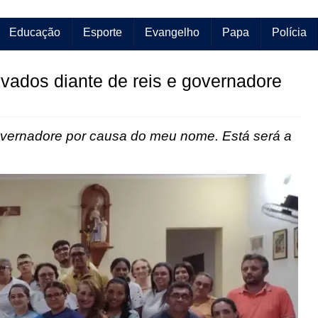
Educação
Esporte
Evangelho
Papa
Polícia
evados diante de reis e governadore
governadore por causa do meu nome. Está será a