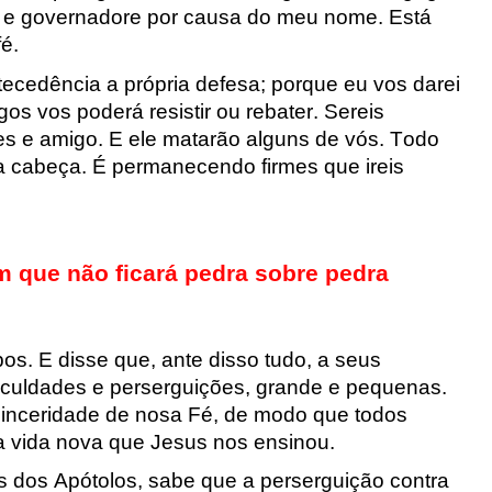
s e governadore por causa do meu nome.
Está
fé.
ntecedência
a própria defesa; porque eu vos darei
s vos poderá resistir ou rebater. Sereis
es e amigo.
E ele matarão alguns de vós. Todo
sa cabeça.
É permanecendo firmes que ireis
m que não ficará pedra sobre pedra
os. E disse que, ante diss
o tudo, a seus
ficuldades e persergui
ções, grande e pequenas.
sinceridade de
nosa Fé, de modo que todos
na vida nova que
Jesus
n
os ensinou.
s dos Apótolos, sabe que a perserguição
contra