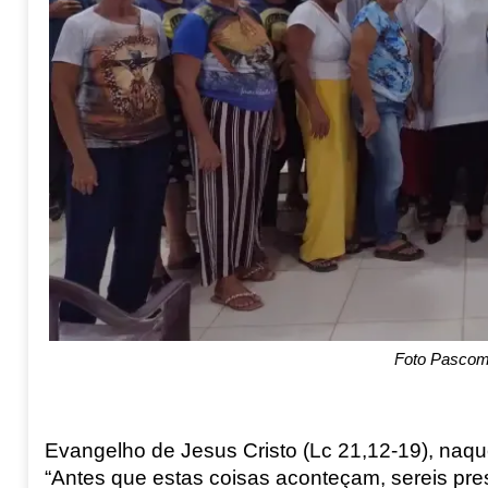
Foto Pasco
E
vangelho de Jesus Cristo
(
Lc
21
,
1
2
-
19
)
,
n
aqu
“Antes que e
s
tas coisas aconteçam, sereis
pres