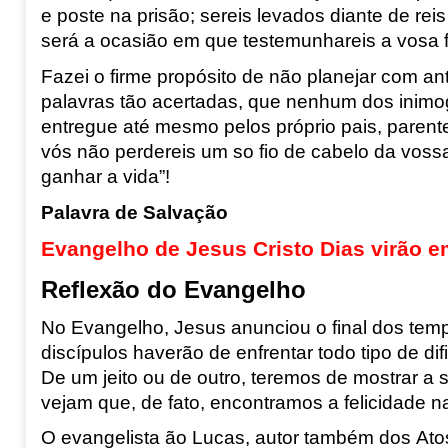
e poste na prisão;
s
er
eis
levados diante de
r
ei
será a ocasião em que testemunhareis a vosa 
Fazei o firme propósito de não planejar com a
palavras tão acertadas, que
nenhum dos inimogo
entregue até
mesmo pelos próprio pais, parent
vós não perdereis um so fio de cabelo da vos
ganhar a vida”!
Palavra de Salvação
Evangelho de Jesus Cristo Dias virão e
Reflexão do Evangelho
No Evangelho,
Jesus anunciou o final dos temp
discípulos haverão de enfrentar todo tipo de di
De um jeito ou de outro, teremos de mostrar a 
vejam que, de fato, encontramos a felicidade 
O evangelista ão Lucas, autor també
m dos Ato