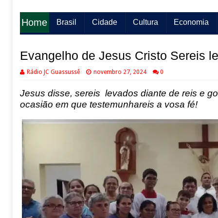
Home
Brasil
Cidade
Cultura
Economia
Evangelho de Jesus Cristo Sereis l
Rádio JC Guassussê
novembro 27, 2024
0
Jesus disse
,
sereis levados diante de reis e 
ocasião em que testemunhareis a vosa fé
!