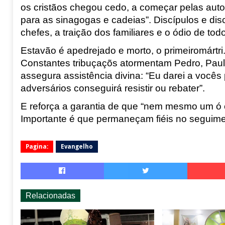
os cristãos chegou cedo, a começar pelas
auto
para as sinagogas e cadeias”. Discípulos e dis
chefes, a traição dos familiares e
o ódio de tod
Estavão é apedrejado e morto, o primeiromártri
Constantes tribuçaçõs atormentam Pedro,
Paul
assegura assi
stência divina: “Eu darei a vocês
adversários conseguirá resistir ou re
bater”.
E reforça a garantia de que “nem mesmo um ó
Importante é que permaneçam fiéis no seguim
Pagina:
Evangelho
Relacionadas