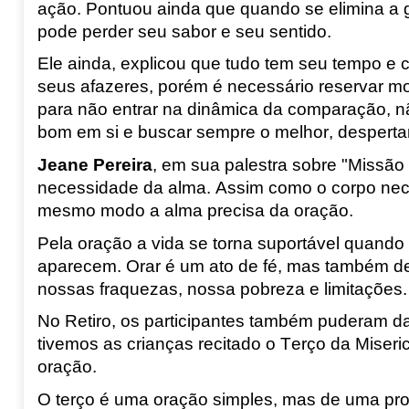
ação. Pontuou ainda que quando se elimina a g
pode perder seu sabor e seu sentido.
Ele
ainda
,
explicou que tudo tem seu tempo e 
seus afazeres, porém é necessário reservar 
para não entrar na dinâmica da comparação, nã
bom em si e buscar sempre o melhor, despertar
Jeane
Pereira
,
em sua palestra sobre
"Missão
necessidade da alma. Assim como o corpo nece
mesmo modo a alma precisa da oração.
Pela oração a vida se torna suportável quando 
aparecem. Orar é um ato de fé, mas também 
nossas fraquezas, nossa pobreza
e
limitações.
No Retiro, os participantes também puderam d
tivemos as crianças recitado o Terço da Miseri
oração.
O terço é uma oração simples, mas de uma pro