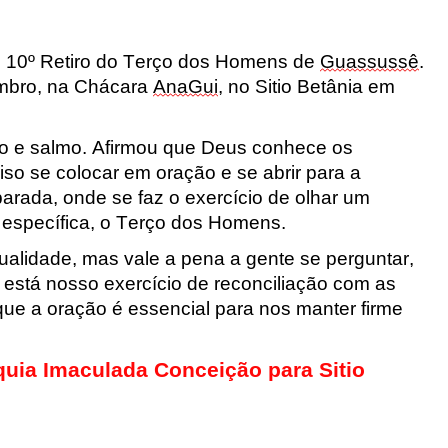
o
10
º Retiro do Terço dos Homens de
Guassussê
.
mbro, n
a Chácara
AnaGui
,
no Sitio Betânia em
o e salmo
.
A
firmou que Deus conhece os
so se colocar em oração e se abrir para a
parada, onde se faz o exercício de olhar um
a específica, o Terço dos Homens.
alidade, mas vale a pena a gente se perguntar,
está nosso exercício de reconciliação com as
 que a oração é essencial para
nos manter firme
uia Imaculada Conceição para Sitio