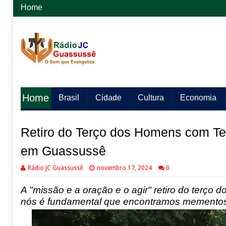
Home
Home
Brasil
Cidade
Cultura
Economia
Retiro do Terço dos Homens com Tem
em Guassussê
Rádio JC Guassussê
novembro 17, 2024
0
A
"missão
e a
oração e
o
agir" retiro do terço 
nós é fundamental que encontramos
mementos