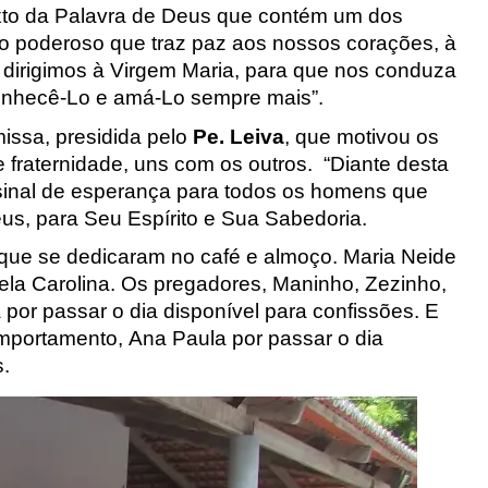
exto da Palavra de Deus que contém um dos
nto poderoso que traz paz aos nossos corações, à
 dirigimos à Virgem Maria, para que nos conduza
conhecê-Lo e amá-Lo sempre mais”
.
issa, presidida pelo
Pe.
Leiva
, que motivou os
 fraternidade, uns com os outros.
“Diante desta
sinal de esperança para todos os homens que
eus, para Seu Espírito e Sua Sabedoria.
 que se dedicaram no café e almoço.
Maria Neide
cela
Carolina
.
Os pregadores, Maninho, Zezinho,
 por passa
r
o dia disponível para confi
ss
ões. E
mportamento, Ana Paula por passar o dia
.