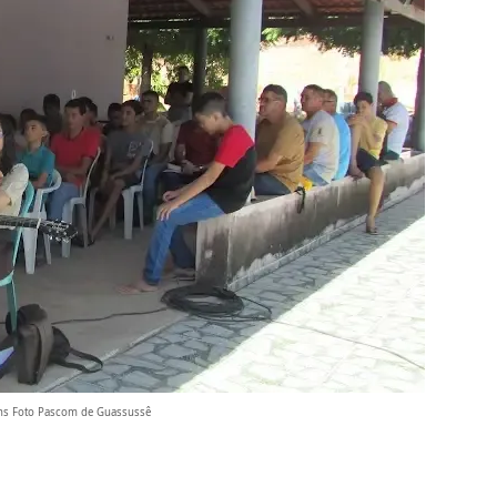
ens Foto Pascom de Guassussê