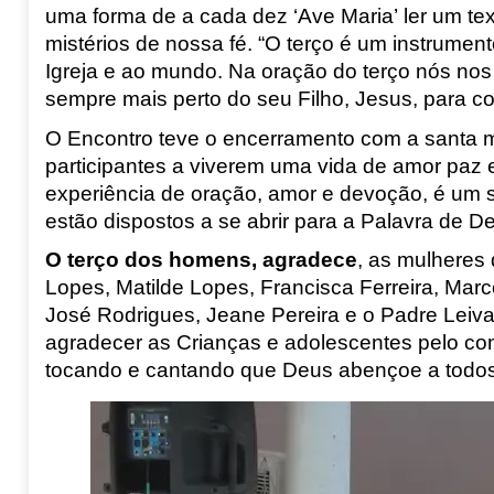
uma forma de a cada dez ‘Ave Maria’ ler um t
mistérios de nossa fé. “O terço é um instrume
Igreja e ao mundo. Na oração do terço nós nos
sempre mais perto do seu Filho, Jesus, para 
O Encontro teve o encerramento com a santa m
participantes a viverem
uma vida de
a
mor paz e
experiência de oração, amor e devoção
,
é um 
estão dispostos a se abrir para a Palavra de D
O terço dos homens, agradece
, as mulheres
Lopes, Matilde Lopes, Francisca Ferreira, Mar
José Rodrigues, Jeane Pereira
e o Padre Leiva
agradecer as Crianças e
adolescentes pelo co
tocando e cantando que Deus abençoe a todos