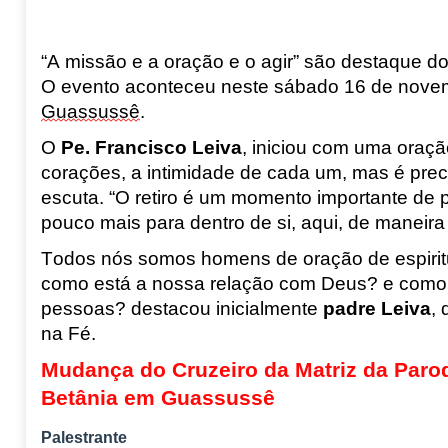
“A
missão
e a
oração e
o
agir
” são destaque d
O evento aconteceu neste sábado 16 de nove
Guassussê
.
O
Pe.
Francisco Leiva
, iniciou
com uma oraçã
corações, a intimidade de cada um, mas é preci
escuta
. “O retiro é um momento importante de 
pouco mais para dentro de si, aqui, de maneir
Todos nós somos homens de oração de espiritu
como está a nossa relação com Deus
?
e como 
pessoas
?
destacou inicialmente
padre
Leiva
,
na Fé.
Mudança do Cruzeiro da Matriz da Paroq
Betânia em Guassussê
Palestrante