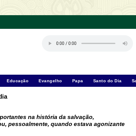
Educação
Evangelho
Papa
Santo do Dia
S
dia
rtantes na história da salvação,
iou, pessoalmente, quando estava agonizante