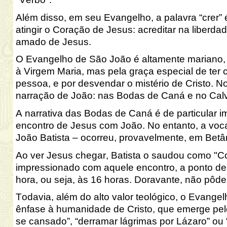
Além disso, em seu Evangelho, a palavra “crer”
atingir o Coração de Jesus: acreditar na liberda
amado de Jesus.
O Evangelho de São João é altamente mariano, 
à Virgem Maria, mas pela graça especial de ter 
pessoa, e por desvendar o mistério de Cristo. 
narração de João: nas Bodas de Caná e no Calv
A narrativa das Bodas de Caná é de particular i
encontro de Jesus com João. No entanto, a voca
João Batista – ocorreu, provavelmente, em Betâ
Ao ver Jesus chegar, Batista o saudou como "Co
impressionado com aquele encontro, a ponto de 
hora, ou seja, às 16 horas.
Doravante, não pôde 
Todavia, além do alto valor teológico, o Evange
ênfase à humanidade de Cristo, que emerge pelo
se cansado”, “derramar lágrimas por Lázaro” ou “