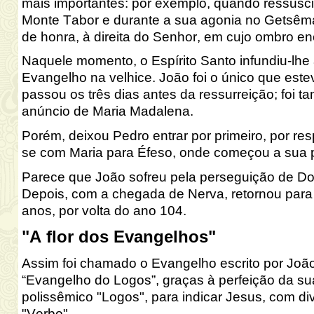
mais importantes: por exemplo, quando ressuscit
Monte Tabor e durante a sua agonia no Getsêma
de honra, à direita do Senhor, em cujo ombro e
Naquele momento, o Espírito Santo infundiu-lhe
Evangelho na velhice. João foi o único que este
passou os três dias antes da ressurreição; foi 
anúncio de Maria Madalena.
Porém, deixou Pedro entrar por primeiro, por resp
se com Maria para Éfeso, onde começou a sua 
Parece que João sofreu pela perseguição de Dom
Depois, com a chegada de Nerva, retornou para
anos, por volta do ano 104.
"A flor dos Evangelhos"
Assim foi chamado o Evangelho escrito por Joã
“Evangelho do Logos”, graças à perfeição da su
polissêmico "Logos", para indicar Jesus, com dive
"Verbo".