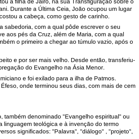
ou a filha de Jairo, na sua Transfiguração sobre o
ni. Durante a Última Ceia, João ocupou um lugar
ncostou a cabeça, como gesto de carinho.
 a sabedoria, com a qual pôde escrever o seu
ve aos pés da Cruz, além de Maria, com a qual
também o primeiro a chegar ao túmulo vazio, após o
eito e por ser mais velho. Desde então, transferiu-
pregação do Evangelho na Ásia Menor.
iciano e foi exilado para a ilha de Patmos.
 Éfeso, onde terminou seus dias, com mais de cem
o, também denominado "Evangelho espiritual" ou
a linguagem teológica e à invenção do termo
rsos significados: "Palavra", "diálogo" , "projeto",