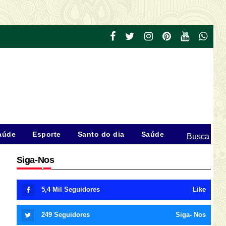
aúde
Esporte
Santo do dia
Saúde
Busca
Siga-Nos
5,4 Mil
Seguidores
Like
249
Seguidores
Siga- Nos