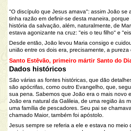
"O discípulo que Jesus amava": assim João se 
tinha razão em definir-se desta maneira, porqu
história da salvação, além, naturalmente, de Ma
estava agonizante na cruz: "eis o teu filho" e "ei
Desde então, João levou Maria consigo e cuidou
união entre os dois era, precisamente, a pureza 
Santo Estêvão, primeiro mártir Santo do Di
Dados históricos
São várias as fontes históricas, que dão detalh
são apócrifas, como outro Evangelho, que, seg
sua pena. Sabemos que João era o mais novo en
João era natural da Galileia, de uma região às 
uma família de pescadores. Seu pai se chamav
chamado Maior, também foi apóstolo.
Jesus sempre se referia a ele e estava no meio