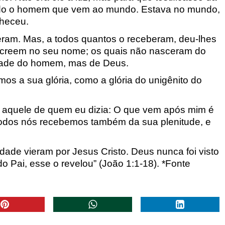
a todo o homem que vem ao mundo. Estava no mundo,
nheceu.
eram. Mas, a todos quantos o receberam, deu-lhes
ue creem no seu nome; os quais não nasceram do
tade do homem, mas de Deus.
imos a sua glória, como a glória do unigênito do
ra aquele de quem eu dizia: O que vem após mim é
 todos nós recebemos também da sua plenitude, e
rdade vieram por Jesus Cristo. Deus nunca foi visto
do Pai, esse o revelou
”
(João 1:1-18). *Fonte