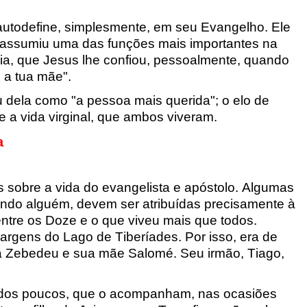
autodefine, simplesmente, em seu Evangelho. Ele
e assumiu uma das funções mais importantes na
ria, que Jesus lhe confiou, pessoalmente, quando
s a tua mãe".
 dela como "a pessoa mais querida"; o elo de
e a vida virginal, que ambos viveram.
a
es sobre a vida do evangelista e apóstolo. Algumas
undo alguém, devem ser atribuídas precisamente à
tre os Doze e o que viveu mais que todos.
margens do Lago de Tiberíades. Por isso, era de
a Zebedeu e sua mãe Salomé. Seu irmão, Tiago,
 dos poucos, que
o
acompanham, nas ocasiões