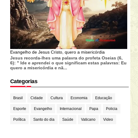
Evangelho de Jesus Cristo, quero a misericórdia
Jesus recorda-lhes uma palavra do profeta Oseias (6,
6): " Ide e aprendei o que significam estas palavras: Eu
quero a misericórdia e nã...
Categorias
Brasil
Cidade
Cultura
Economia
Educação
Esporte
Evangelho
Internacional
Papa
Policia
Política
Santo do dia
Saúde
Vaticano
Video