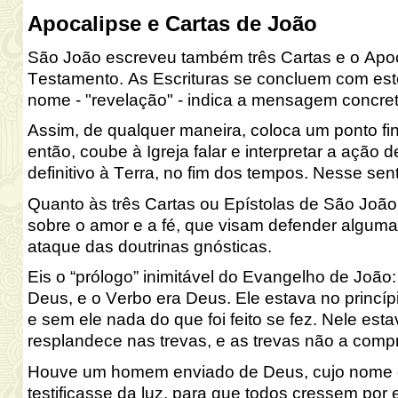
Apocalipse e Cartas de João
São João escreveu também três Cartas e o Apoca
Testamento. As Escrituras se concluem com este 
nome - "revelação" - indica a mensagem concret
Assim, de qualquer maneira, coloca um ponto fi
então, coube à Igreja falar e interpretar a ação 
definitivo à Terra, no fim dos tempos. Nesse se
Quanto às três Cartas ou Epístolas de São João
sobre o amor e a fé, que visam defender alguma
ataque das doutrinas gnósticas.
Eis o “prólogo” inimitável do Evangelho de João:
Deus, e o Verbo era Deus. Ele estava no princíp
e sem ele nada do que foi feito se fez. Nele esta
resplandece nas trevas, e as trevas não a com
Houve um homem enviado de Deus, cujo nome er
testificasse da luz, para que todos cressem por e