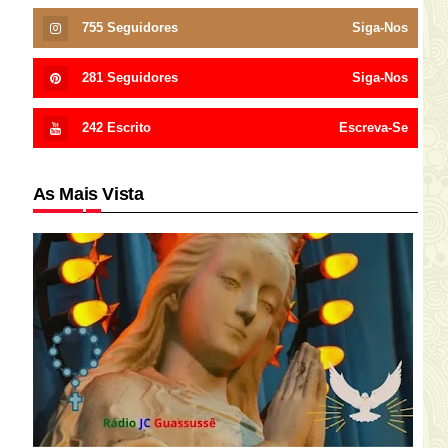
755
Seguidores
Siga-Nos
281
Seguidores
Siga-Nos
242
Escrito
Escreva-Se
As Mais Vista