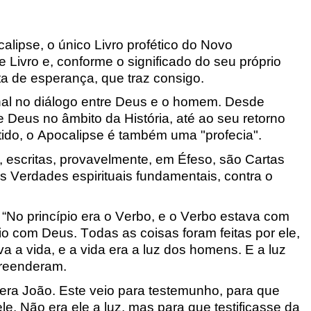
lipse, o único Livro profético do Novo
Livro e, conforme o significado do seu próprio
a de esperança, que traz consigo.
nal no diálogo entre Deus e o homem. Desde
de Deus no âmbito da História, até ao seu retorno
ntido, o Apocalipse é também uma "profecia".
, escritas, provavelmente, em Éfeso, são Cartas
s Verdades espirituais fundamentais, contra o
“
No princípio era o Verbo, e o Verbo estava com
io com Deus. Todas as coisas foram feitas por ele,
va a vida, e a vida era a luz dos homens. E a luz
preenderam.
a João. Este veio para testemunho, para que
le. Não era ele a luz, mas para que testificasse da