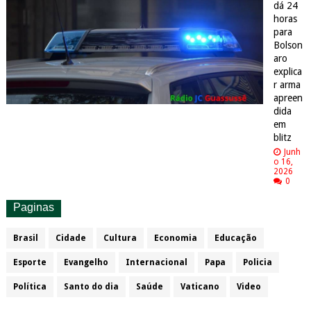
dá 24
horas
para
Bolson
aro
explica
r arma
apreen
dida
em
blitz
Junh
o 16,
2026
0
Paginas
Brasil
Cidade
Cultura
Economia
Educação
Esporte
Evangelho
Internacional
Papa
Policia
Política
Santo do dia
Saúde
Vaticano
Video