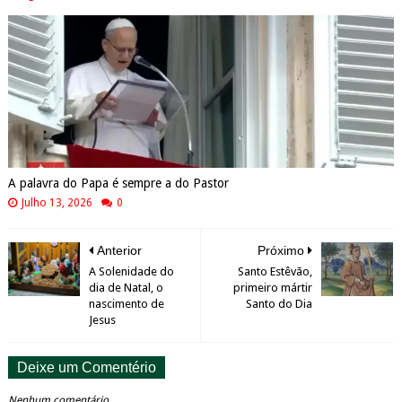
A palavra do Papa é sempre a do Pastor
Julho 13, 2026
0
Anterior
Próximo
A Solenidade do
Santo Estêvão,
dia de Natal, o
primeiro mártir
nascimento de
Santo do Dia
Jesus
Deixe um Comentério
Nenhum comentário