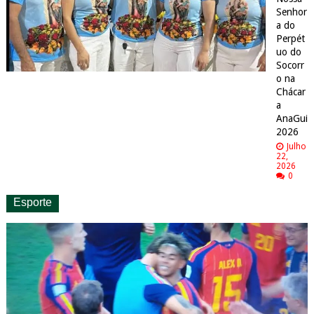
Senhor
a do
Perpét
uo do
Socorr
o na
Chácar
a
AnaGui
2026
Julho
22,
2026
0
Esporte