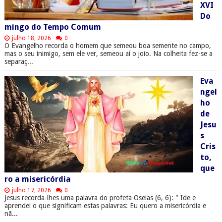
XVI
Do
mingo do Tempo Comum
julho 18, 2026
0
O Evangelho recorda o homem que semeou boa semente no campo,
mas o seu inimigo, sem ele ver, semeou aí o joio. Na colheita fez-se a
separaç...
Eva
ngel
ho
de
Jesu
s
Cris
to,
que
ro a misericórdia
julho 17, 2026
0
Jesus recorda-lhes uma palavra do profeta Oseias (6, 6): " Ide e
aprendei o que significam estas palavras: Eu quero a misericórdia e
nã...