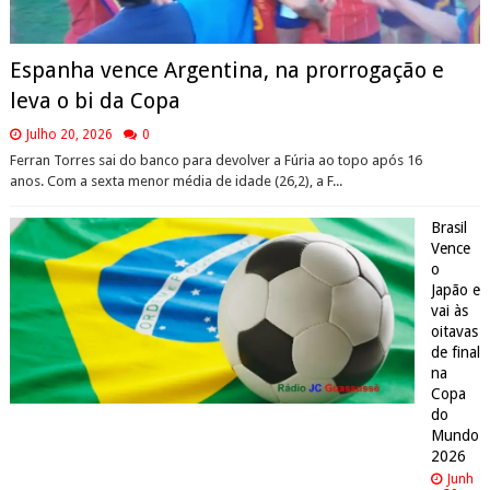
Espanha vence Argentina, na prorrogação e
leva o bi da Copa
Julho 20, 2026
0
Ferran Torres sai do banco para devolver a Fúria ao topo após 16
anos. Com a sexta menor média de idade (26,2), a F...
Brasil
Vence
o
Japão e
vai às
oitavas
de final
na
Copa
do
Mundo
2026
Junh