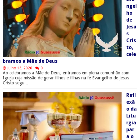
ngel
ho
de
Jesu
s
Cris
to,
cele
bramos a Mãe de Deus
julho 16, 2026
0
Ao celebramos a Mãe de Deus, entramos em plena comunhão com
Igreja cuja missão de gerar filhos e filhas na fé Evangelho de Jesus
Cristo segu...
Refl
exã
o da
Litu
rgia
par
a o