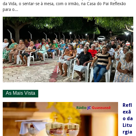
da Vida, o sentar-se à mesa, com o irmão, na Casa do Pai Reflexão
para o...
As Mais Vista
Refl
exã
o da
Litu
rgia