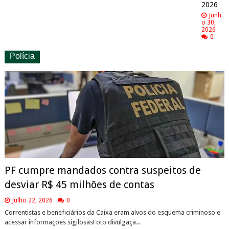
2026
Junh
o 30,
2026
0
Polícia
PF cumpre mandados contra suspeitos de
desviar R$ 45 milhões de contas
Julho 22, 2026
0
Correntistas e beneficiários da Caixa eram alvos do esquema criminoso e
acessar informações sigilosasFoto divulgaçã...