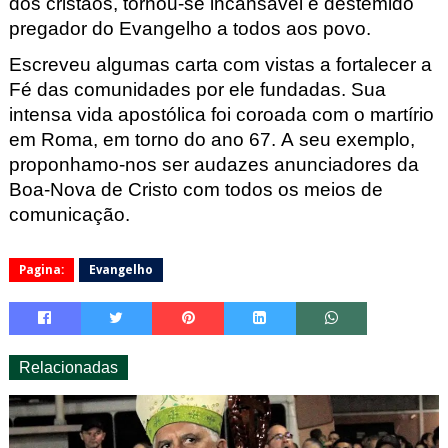
dos cristãos, torno
u-se incansável e destemido
pregador do Evangelho a todos aos povo.
Esc
reveu algumas carta com vistas a fortalecer a
Fé das comunidades por el
e fundadas. Sua
intensa vida apostólica foi coroada com o martírio
em Roma
, em torno do ano 67. A seu exemplo,
proponhamo-nos
ser audazes anunciadore
s da
Boa-Nova de Cristo com todos os meios de
co
municação.
Pagina:
Evangelho
Relacionadas