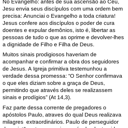
No Evangelho
:
antes de sua ascensão ao Céu,
Jesu envia seus discípulos com uma ordem bem
pr
ecisa: Anunciai o Evangelho a toda criatura!
Jesus
confere aos discípulos o poder de cura
doentes e expular demônios, i
sto é, libertar as
pessoas de tudo o que as oprime e devolver-lhes
a digni
dade de Filho e Filha de Deus.
Muitos sinais prodigiosos haveriam de
acompanhar e confirmar a
obra dos seguidores
de Jesus.
A Igreja primitiva teste
munhou a
verdade dessa promessa: “O Senhor confirmava
o que eles diziam
sobre a graça de Deus,
permitindo que através deles se realizassem
sinais
e prodígios” (At 14,3).
Faz parte dessa corrente de pregadores o
apóstolos Paulo, atraves do qual
Deus realizava
milagres extraordinários.
Paulo de perseguidor