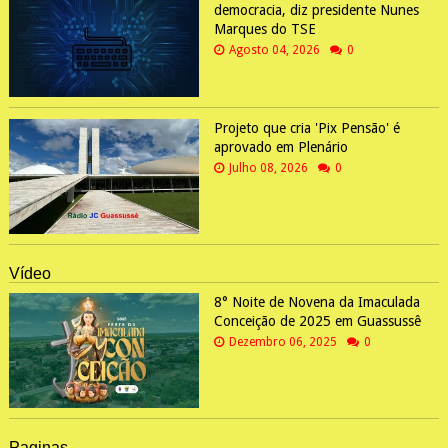
democracia, diz presidente Nunes
Marques do TSE
Agosto 04, 2026
0
Projeto que cria 'Pix Pensão' é
aprovado em Plenário
Julho 08, 2026
0
Vídeo
8° Noite de Novena da Imaculada
Conceição de 2025 em Guassussê
Dezembro 06, 2025
0
Paginas