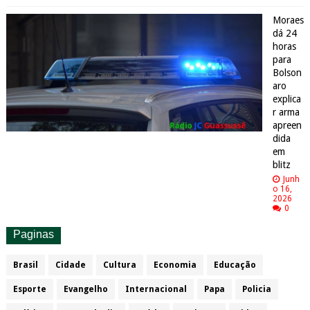
Moraes
dá 24
horas
para
Bolson
aro
explica
r arma
apreen
dida
em
blitz
Junh
o 16,
2026
0
Paginas
Brasil
Cidade
Cultura
Economia
Educação
Esporte
Evangelho
Internacional
Papa
Policia