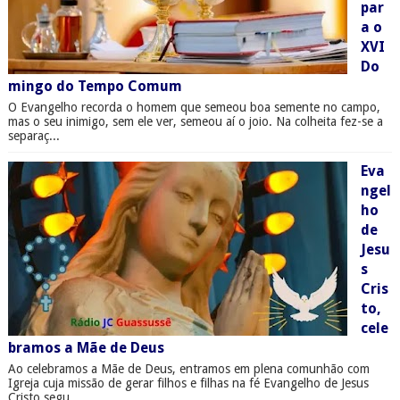
par
a o
XVI
Do
mingo do Tempo Comum
O Evangelho recorda o homem que semeou boa semente no campo,
mas o seu inimigo, sem ele ver, semeou aí o joio. Na colheita fez-se a
separaç...
Eva
ngel
ho
de
Jesu
s
Cris
to,
cele
bramos a Mãe de Deus
Ao celebramos a Mãe de Deus, entramos em plena comunhão com
Igreja cuja missão de gerar filhos e filhas na fé Evangelho de Jesus
Cristo segu...