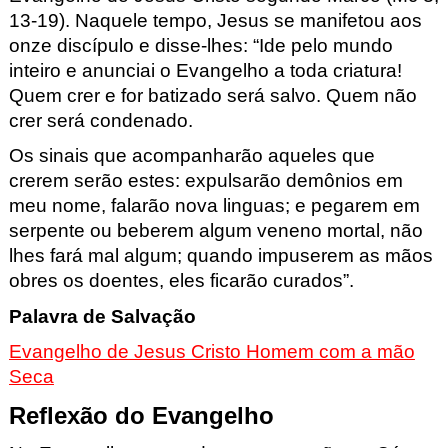
13-19
)
.
Naquele tempo,
Jesus
se manifetou aos
onze discípulo e disse-lhes:
“
Ide pelo mundo
inteiro
e anunciai o Evangelho a toda criatura!
Quem crer e for batizado s
erá salvo. Quem não
crer será condenado
.
Os
sinais que acompanharão aqueles que
crerem serão estes: expulsarão d
emônios em
meu nome, falarão nova linguas; e pegarem em
serpente ou beberem algum ven
eno mortal, não
lhes fará mal algum; quando impuserem as mãos
obres os doentes
, eles ficarão curados”.
Palavra de Salvação
Evangelho de Jesus Cristo Homem com a mão
Seca
Reflexão do Evangelho