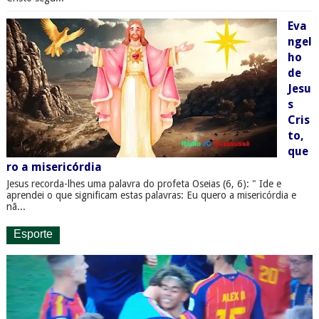
Eva
ngel
ho
de
Jesu
s
Cris
to,
que
ro a misericórdia
Jesus recorda-lhes uma palavra do profeta Oseias (6, 6): " Ide e
aprendei o que significam estas palavras: Eu quero a misericórdia e
nã...
Esporte