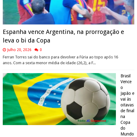
Espanha vence Argentina, na prorrogação e
leva o bi da Copa
Julho 20, 2026
0
Ferran Torres sai do banco para devolver a Fúria ao topo após 16
anos. Com a sexta menor média de idade (26,2), a F...
Brasil
Vence
o
Japão e
vai às
oitavas
de final
na
Copa
do
Mundo