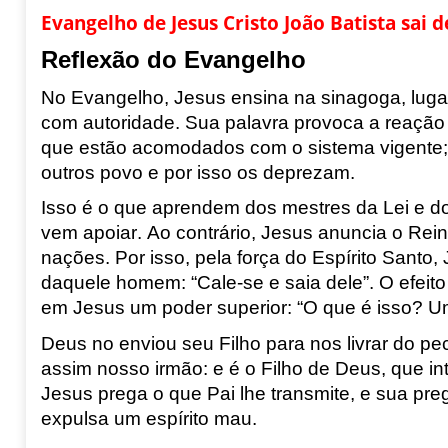
Evangelho de Jesus Cristo João Batista sai 
Reflexão do Evangelho
No Evangelho,
Jesus ensina na sinagoga, luga
com au
toridade. Sua palavra provoca a reação 
que estão acomodados com o sistema vigente
outros povo e por isso os deprez
am.
Isso é o que aprendem dos mestres da Lei e do
vem apoiar. Ao contrário, Jesus anuncia o
Rein
nações. Por isso, pela
força do Espírito Santo
daquele
homem: “Cale-se e saia dele”. O efeito
em Jesus um poder superior: “O que
é isso? U
Deus no enviou seu Filho para nos livrar do p
assim nosso irmão: e é o Filho de Deus, que int
Jesus prega o que Pai lhe transmite, e sua pr
expulsa um espírito mau.