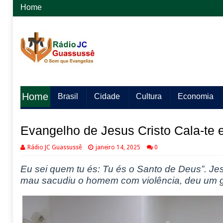
Home
Home
Brasil
Cidade
Cultura
Economia
Evangelho de Jesus Cristo Cala-te e
Rádio JC Guassussê
janeiro 14, 2025
0
Eu sei
quem tu é
s
: Tu és o Santo de Deus”. Je
mau sacudiu o homem
com violência, deu um g