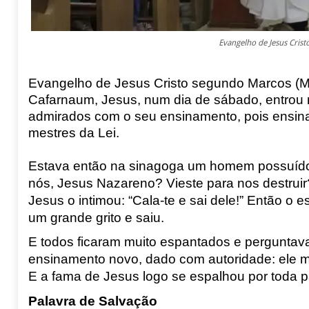
Evangelho de Jesus Cris
Evangelho de Jesus Cristo segundo Marcos (M
Cafarnaum
, Jesus, num dia de sábado, entro
admirados com o seu ensinamento
, pois ensi
mestres da Lei.
Estava então na sinagoga um homem possuído 
nós, Jesus Nazareno? Vieste para nos destruir
Jesus o intimou:
“Cala-te e sai dele!” Então o
um grande grito e saiu.
E todos ficaram muito espantados e perguntav
ensinamento
novo, dado com autoridade: ele m
E a
fama de Jesus logo se espalhou por toda pa
Palavra de Salvação