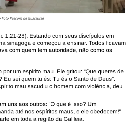
to Foto Pascom de Guassussê
c 1,2
1-28
).
Estando com seus discípulos em
u na sinagoga e começou
a ensinar. Todos ficavam
nava com quem tem autoridade, não como os
por um espirito mau.
Ele
g
ritou: “
Que queres de
? Eu sei
quem tu é
s
: Tu és o Santo de Deus”.
 espírito mau sacudiu o homem
com violência, deu
am uns aos outros: “O que é
isso? Um
anda até nos espíritos maus, e ele obedecem!”
rte em toda a região da Galileia.