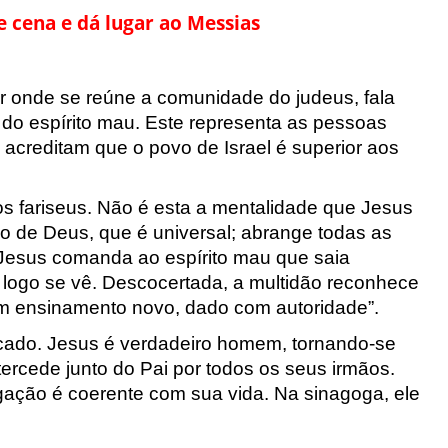
de cena e dá lugar ao Messias
r onde se reúne a comunidade do judeus, fala
do espírito mau. Este re
presenta as pessoas
;
acreditam que o povo de Israel é superior aos
s fariseus. Não é esta a mentalidade
que Jesus
o de Deus, que é universal; abrange todas as
, Jesus comanda ao espírito mau que saia
 logo se vê. Desco
certada, a multidão reconhece
m ensinamento novo, dado com autoridade”
.
ecado. Jesus é verdadeiro homem, tornando-se
ercede junto do Pai por tod
os os seus irmãos.
egação é coerente com su
a vida. Na sinagoga, ele