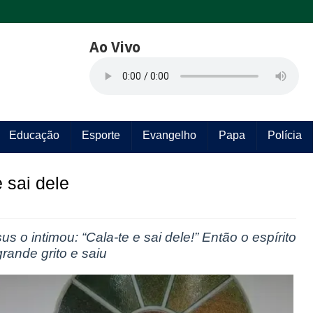
Ao Vivo
Educação
Esporte
Evangelho
Papa
Polícia
 sai dele
sus o intimou:
“Cala-te e sai dele!” Então o espírito
rande grito e saiu