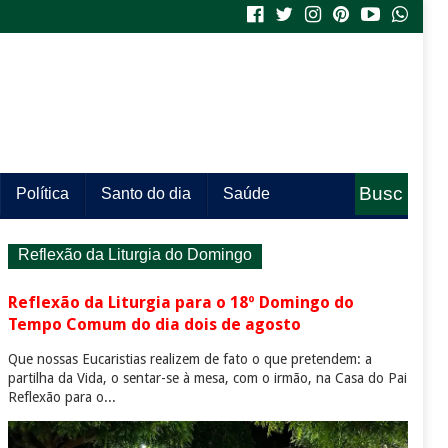
Busc
Política
Santo do dia
Saúde
a
Reflexão da Liturgia do Domingo
Reflexão da Liturgia para o 18º Domingo do
Tempo Comum do dia dois de agosto
Que nossas Eucaristias realizem de fato o que pretendem: a
partilha da Vida, o sentar-se à mesa, com o irmão, na Casa do Pai
Reflexão para o...