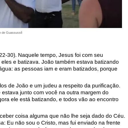
m de Guassussê
22-30).
Naquele tempo, Jesus foi com seu
 eles e batizava. João também estava batizando
 água:
as pessoas iam e eram batizados, porque
los de João e
um judeu a respeito da purificação.
e estava junto com você na outra mar
gem do
gora ele está batizando, e todos vão ao encontro
eber coisa alguma que não lhe seja dado
do Céu.
: Eu não sou o Cristo
, mas fui enviado na frente