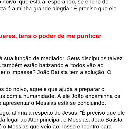
 noivo, que está aí esperando, se enche de
sta é a minha grande alegria :
É preciso que ele
eres, tens o poder de me purificar
à sua função de mediador. Seus discípulos talvez
 também estão batizando e “t
odos vão ao
er o imp
asse? João Batista tem a solução. O
s do noivo, aqu
ele que ajuda a preparar o
esus com a huma
nidade. A ele João encaminha os
e apresentar o Messias
está se concluindo.
go, afi
r
ma
a respeito de Jesus: “É preciso que ele
dá lugar ao Ator principal, o Messias.
João Batista
 é o Messias que veio ao
nosso encontro para