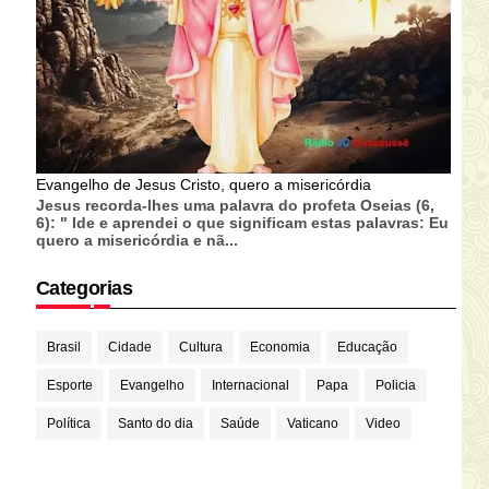
Evangelho de Jesus Cristo, quero a misericórdia
Jesus recorda-lhes uma palavra do profeta Oseias (6,
6): " Ide e aprendei o que significam estas palavras: Eu
quero a misericórdia e nã...
Categorias
Brasil
Cidade
Cultura
Economia
Educação
Esporte
Evangelho
Internacional
Papa
Policia
Política
Santo do dia
Saúde
Vaticano
Video