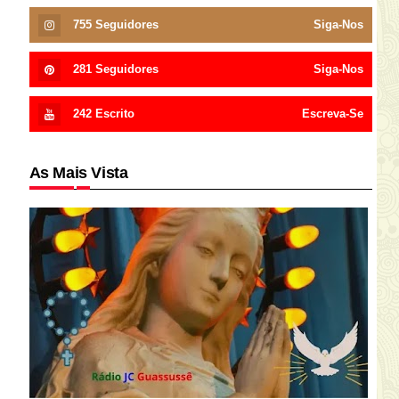
755
Seguidores
Siga-Nos
281
Seguidores
Siga-Nos
242
Escrito
Escreva-Se
As Mais Vista