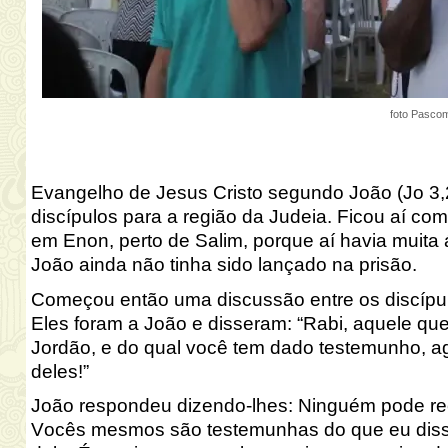
foto Pasco
Evangelho de Jesus Cristo segundo
João
(
Jo 3,
discípulos para a região da Judeia.
Ficou aí com
em
Enon, perto de Salim
, porque aí havia muita
João ainda não tinha sido
lançado na prisão.
Começou então uma discussão entre os discípu
Eles foram a João e dis
s
eram:
“Rabi, aquele qu
Jordão, e do qual você tem dado testemunho
, a
deles
!”
João respondeu dizendo-lhes:
Ninguém pode rec
Vocês mesmos são testemunhas do que eu dissa