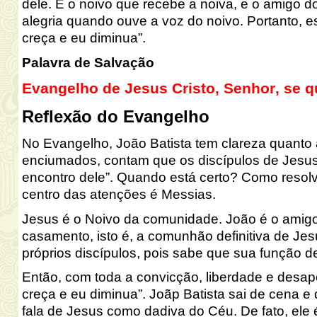
dele. É o noivo que recebe a noiva, e o amigo
do
alegria quando ouve a voz do
noivo. Portanto, e
creça e eu diminua”.
Palavra de Salvação
Evangelho de Jesus Cristo, Senhor, se qu
Reflexão do Evangelho
No Evangelho,
João Batista tem clareza quanto 
en
ciumados, contam que os discípulos de Jesus
encontro dele”. Quando está certo? Como resolv
centro das
atenções é Messias.
Jesus é o Noivo da comunidade. João é o amigo
casamento, isto é, a comunhão definitiva de J
próprios discípulos, pois sabe que sua função
d
Então, com toda a convicção, liberdade e desape
creça e eu diminua”. Joãp Batista sai de
cena e 
fala de Jesus como dadiva do Céu. De fato, ele