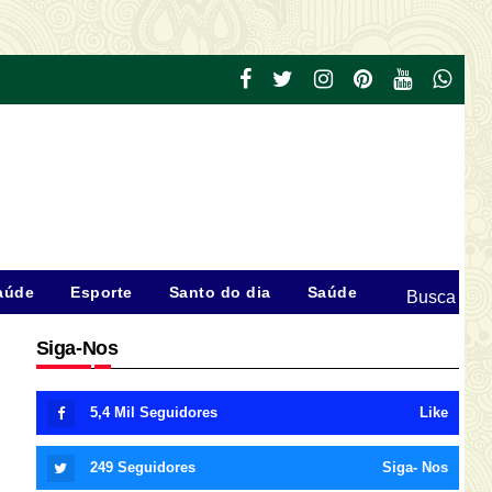
aúde
Esporte
Santo do dia
Saúde
Busca
Siga-Nos
5,4 Mil
Seguidores
Like
249
Seguidores
Siga- Nos