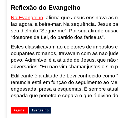
Reflexão do Evangelho
No Evangelho
, afirma que Jesus ensinava as 
faz agora, à beira-mar. Na s
equência, Jesus p
seu dicípulo “Segue-me
”
.
Por sua atirude ousad
“doutores da Lei
, do partido dos fariseus”.
Estes classificavam ao coletores de impostos 
ocupantes romanos, travavam com as não judeu
povo. Admirável é a atitude
de Jesus, que não s
adversários: “Eu
não vim chamar justos e sim 
Edificante é a atitude de Levi conhecido como
renuncia está em função do seguimento ao Me
engessada, presa a esquemas. É
sempre atual
esp
ada que penetra e separa o que é divino do
Pagina:
Evangelho