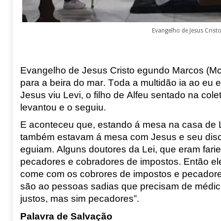
Evangelho de Jesus Cris
Evangelho de Jesus Cristo egundo Marcos (Mc
para a beira do mar. Toda a multidão ia ao eu 
Jesus viu Levi, o f
i
lho de Alfeu sentado na colet
levantou e o seguiu.
E aconteceu que, estando á mesa na casa de L
também estavam á mesa com Jesus e seu discí
eguiam. Alguns doutores da Lei, que eram far
pe
cadores e cobradores de impostos. Então ele
come com
os cobrores de impostos e pecadore
s
ão ao pessoas sadias que precisam de médic
justos, m
as sim pecadores”.
Palavra de Salvação