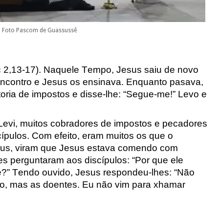
to Foto Pascom de Guassussê
 2,13-17). Naquele Tempo, Jesus sa
iu de novo
encontro e Jesus
os ensinava. Enquanto pasava,
oria de im
postos e disse-lhe: “Segue-me!” Levo e
evi, muitos cobradores de impostos e p
ecadores
pulos. Com efeito, eram muitos os que
o
ieus, viram que Jesus estava comendo com
s perguntaram aos discípulos: “Por que ele
?” Tendo ouvido, Jesus respondeu-lhes: “Não
o, mas as doentes. Eu não vim para xhamar