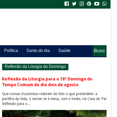
Busc
Política
Santo do dia
Saúde
a
Reflexão da Liturgia do Domingo
Reflexão da Liturgia para o 18º Domingo do
Tempo Comum do dia dois de agosto
Que nossas Eucaristias realizem de fato o que pretendem: a
partilha da Vida, o sentar-se à mesa, com o irmão, na Casa do Pai
Reflexão para o...