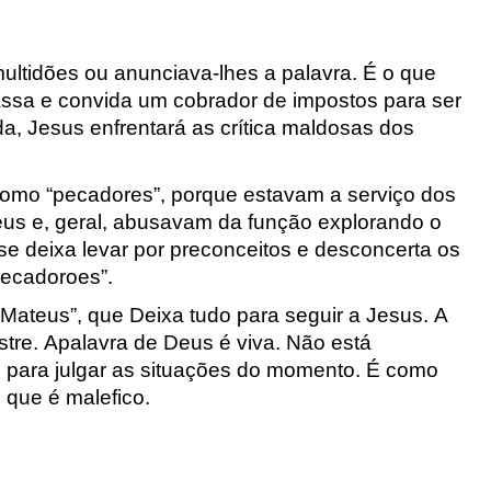
multidões ou anunciava-
lhes a palavra. É o que
assa e convida um cobrador de impostos para
ser
a, Jesus enfrentará as crítica maldosas dos
como “pecadores”, porqu
e
estavam a serviço dos
s e, geral
, abu
s
avam da função explorando o
e deixa levar por preconceitos e desconcerta os
pecadoroes”.
 “Mateus”, que Deixa tudo para
seguir a Jesus. A
stre.
Apalavra de Deus é viva. Não está
 para julgar as situações do momento. É como
 que é malefico.