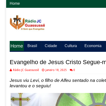
Home
Home
Brasil
Cidade
Cultura
Economia
Evangelho de Jesus Cristo Segue-me
Rádio JC Guassussê
janeiro 18, 2025
0
Jesus viu Levi, o filho de Alfeu sentado na col
levantou e o seguiu!