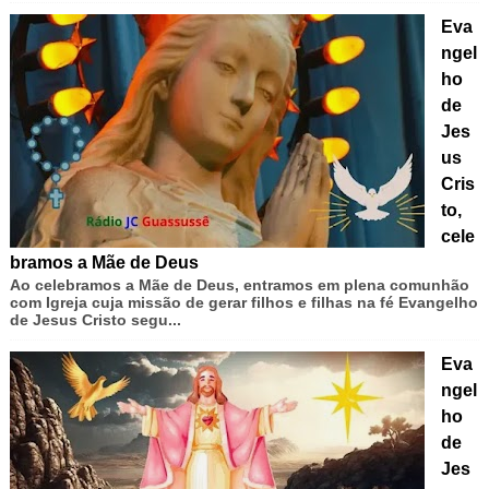
Eva
ngel
ho
de
Jes
us
Cris
to,
cele
bramos a Mãe de Deus
Ao celebramos a Mãe de Deus, entramos em plena comunhão
com Igreja cuja missão de gerar filhos e filhas na fé Evangelho
de Jesus Cristo segu...
Eva
ngel
ho
de
Jes