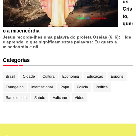
us
Cris
to,
quer
o a misericórdia
Jesus recorda-lhes uma palavra do profeta Oseias (6, 6): " Ide
e aprendei o que significam estas palavras: Eu quero a
misericórdia e nã...
Categorias
Brasil
Cidade
Cultura
Economia
Educação
Esporte
Evangelho
Internacional
Papa
Policia
Política
Santo do dia
Saúde
Vaticano
Video