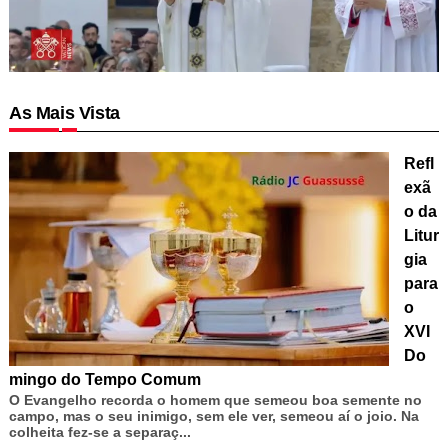
As Mais Vista
Refl
exã
o da
Litur
gia
para
o
XVI
Do
mingo do Tempo Comum
O Evangelho recorda o homem que semeou boa semente no
campo, mas o seu inimigo, sem ele ver, semeou aí o joio. Na
colheita fez-se a separaç...