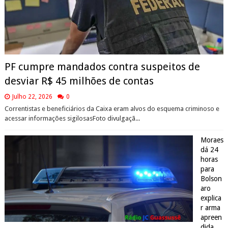
PF cumpre mandados contra suspeitos de
desviar R$ 45 milhões de contas
Julho 22, 2026
0
Correntistas e beneficiários da Caixa eram alvos do esquema criminoso e
acessar informações sigilosasFoto divulgaçã...
Moraes
dá 24
horas
para
Bolson
aro
explica
r arma
apreen
dida