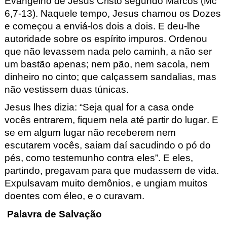
Evangelho de Jesus Cristo segundo Marcos (Mc
6
,
7
-
13
).
Naquele
t
empo, Jesus
chamou os Dozes
e começou a enviá-los dois a dois. E deu-lhe
auto
ridade sobre os espírito impuros. Ordenou
que não levassem nada pe
lo caminh, a não ser
um bastão apenas; nem pão,
nem sacola, nem
dinheiro no cinto; que calçassem sandalias, mas
não
vestissem duas túnicas.
Jesus lhes dizia: “Seja qual for a casa onde
vocês entrarem, fiquem
nela até partir do lugar. E
se em algu
m lugar não receberem nem
escutarem vocês, saiam daí sacudin
do o pó do
pés, como testemunho contra eles”. E eles,
parti
ndo, pregavam para que mudassem de vida.
Expulsavam muito demônios, e ungiam muit
os
doentes com éleo, e o curavam.
Palavra de Salvação