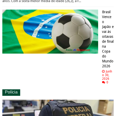
anos. Com a sexta menor média de idade (26,2), a F...
Brasil
Vence
o
Japão e
vai às
oitavas
de final
na
Copa
do
Mundo
2026
Junh
o 30,
2026
0
Polícia