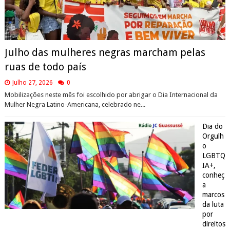
Julho das mulheres negras marcham pelas
ruas de todo país
Julho 27, 2026
0
Mobilizações neste mês foi escolhido por abrigar o Dia Internacional da
Mulher Negra Latino-Americana, celebrado ne...
Dia do
Orgulh
o
LGBTQ
IA+,
conheç
a
marcos
da luta
por
direitos