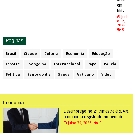
em
blitz
Junh
o 16,
2026
0
Paginas
Brasil
Cidade
Cultura
Economia
Educação
Esporte
Evangelho
Internacional
Papa
Policia
Política
Santo do dia
Saúde
Vaticano
Video
Economia
Desemprego no 2º trimestre é 5,4%,
o menor já registrado no período
Julho 30, 2026
0