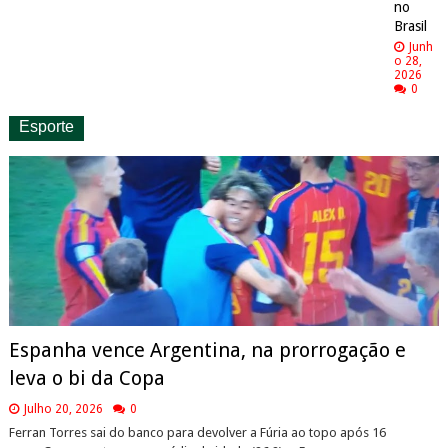
no
Brasil
Junh
o 28,
2026
0
Esporte
Espanha vence Argentina, na prorrogação e
leva o bi da Copa
Julho 20, 2026
0
Ferran Torres sai do banco para devolver a Fúria ao topo após 16