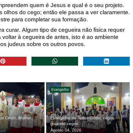
compreendem quem é Jesus e qual
é o seu projeto.
s olhos do cego
; então ele passa a ver claramente.
stre para completar sua formação.
ra curar. Algum
tipo de cegueira não fisica requer
 voltar à cegueira de antes, isto é ao ambiente
dos judeus sobre os outros povos.
Evangelho
s Cristo, Mulher,
Evangelho de Jesus Cristo, cegos
guiando cegos
Agosto 04, 2026