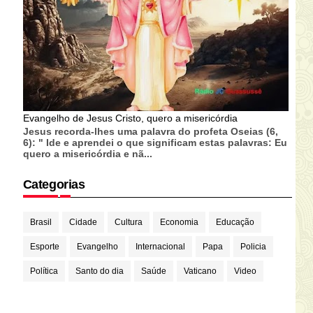
Evangelho de Jesus Cristo, quero a misericórdia
Jesus recorda-lhes uma palavra do profeta Oseias (6,
6): " Ide e aprendei o que significam estas palavras: Eu
quero a misericórdia e nã...
Categorias
Brasil
Cidade
Cultura
Economia
Educação
Esporte
Evangelho
Internacional
Papa
Policia
Política
Santo do dia
Saúde
Vaticano
Video