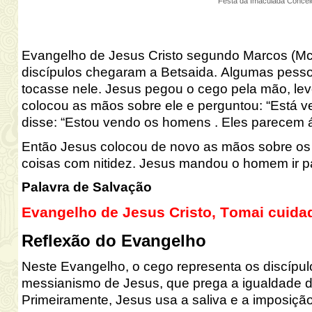
Festa da Imaculada Conce
Evangelho de Jesus Cristo segundo Marcos (M
discípulos chegaram a Betsaida. Algumas pesso
tocasse nele. Jesus
pegou
o cego pela mã
o, le
colocou as mãos sobre ele e perguntou: “
E
stá 
disse: “Estou vendo os homens . Eles
parecem á
Então Jesus colocou de novo as mãos sobre os 
coisas c
om nitidez. Jesus mandou o homem ir pa
Pa
lavra de Salvação
Evangelho de Jesus Cristo, Tomai cuida
Reflexão do Evangelho
N
este
Evangelho,
o cego representa os discípu
messianismo de Jesus, qu
e prega a igualdade 
Prime
iramente, Jesus usa a saliva e a imposiç