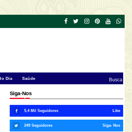
do Dia
Saúde
Busca
Siga-Nos
5,4 Mil
Seguidores
Like
249
Seguidores
Siga- Nos