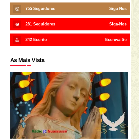
755
Seguidores
Siga-Nos
281
Seguidores
Siga-Nos
242
Escrito
Escreva-Se
As Mais Vista