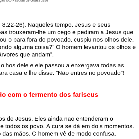
ição foto Pascom de Guassussê
c
8
,
22-26
). Naquele
s
tempo,
Jesus e seus
as troux
eram-lhe um cego e pediram a Jesus que
vou-o para fora d
o
povoado, cuspiu nos olhos dele,
vendo alguma coisa?” O homem levantou
os olhos e
rvores que andam”.
olhos dele e ele passou a enxergava todas a
s
ra casa e lhe disse: “Não entres
no povoado”!
do com o fermento dos fariseus
los de Jesus. Eles ainda não entenderam o
de todos os povo. A cura se dá em dois momentos.
ão das mãos.
O homem vê de modo confusa.