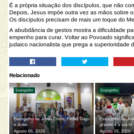
É a própria situação dos discípulos, que não 
Depois, Jesus impóe outra vez as mãos sobre o
Os discípulos precisam de ma
is um toque do Me
A abubdância de gestos mostra a dificuldade pa
empenho para curar. Voltar ao
Povoado significa
judaico nacion
alista que prega a superioridade 
Relacionado
Evangelho
Evangelho
Evangelho de Jesus Cristo, Pedro Tiago
Evangelho de Jesu
e João
grande é a tua fé
Agosto 06, 2026
Agosto 05, 2026