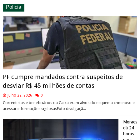
Polícia
PF cumpre mandados contra suspeitos de
desviar R$ 45 milhões de contas
Julho 22, 2026
0
Correntistas e beneficiários da Caixa eram alvos do esquema criminoso e
acessar informações sigilosasFoto divulgaçã...
Moraes
dá 24
horas
para