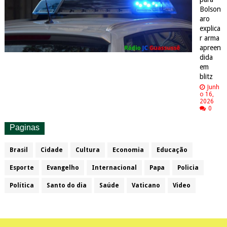
Bolson
aro
explica
r arma
apreen
dida
em
blitz
Junh
o 16,
2026
0
Paginas
Brasil
Cidade
Cultura
Economia
Educação
Esporte
Evangelho
Internacional
Papa
Policia
Política
Santo do dia
Saúde
Vaticano
Video