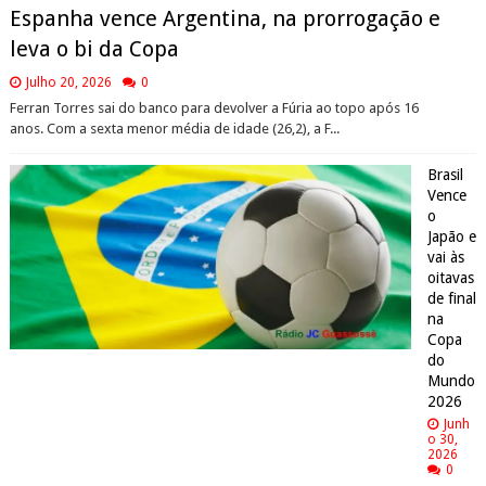
Espanha vence Argentina, na prorrogação e
leva o bi da Copa
Julho 20, 2026
0
Ferran Torres sai do banco para devolver a Fúria ao topo após 16
anos. Com a sexta menor média de idade (26,2), a F...
Brasil
Vence
o
Japão e
vai às
oitavas
de final
na
Copa
do
Mundo
2026
Junh
o 30,
2026
0