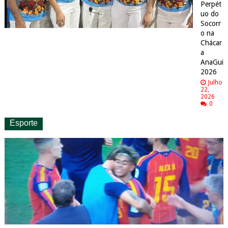
Perpét
uo do
Socorr
o na
Chácar
a
AnaGui
2026
Julho
22,
2026
0
Esporte