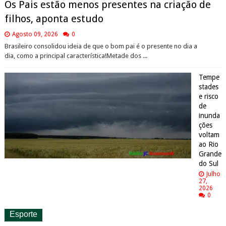
Os Pais estão menos presentes na criação de
filhos, aponta estudo
Agosto 09, 2026
0
Brasileiro consolidou ideia de que o bom pai é o presente no dia a
dia, como a principal característica!Metade dos ...
Tempe
stades
e risco
de
inunda
ções
voltam
ao Rio
Grande
do Sul
Julho
27,
2026
0
Esporte