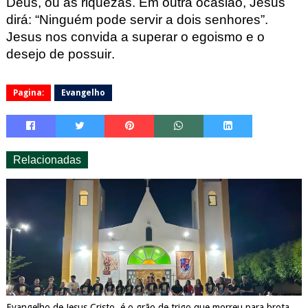
Deus, ou as riquezas. Em outra ocasião, Jesus
dirá: “Ninguém p
ode servir a dois senhores”.
Jesus nos convida a superar o egoi
s
m
o e o
desejo de possuir.
Pagina:
Evangelho
Relacionadas
Evangelho de Jesus Cristo, é o grão de trigo que morreu para brota