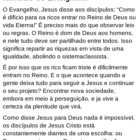
O
Evangelho
,
Jesus disse aos discípulos:
“
Como
é difício para oa ricos entrar no Reino de Deus ou
vida Eterna!”
É preciso mais do que observar leis
ou regras. O Reino é dom
de Deus aos homens,
e nele tudo deve ser partilhado entre todos.
Isso
significa repartir as riquezas em vista de uma
igualdade, abo
lindo o sistemaclassista.
É por isso que os rico ficam
triste é dificilmente
entram no Reino. E o que
acontece quando a
gente deixa tudo para seguir
a Jesus e continuar
o seu projeto? Encont
rar nova sociedade,
embora em meio à perseguição, e ja vive
a
certeza da plenitude que virá.
Como disse Jesus para Deus nada é impossível,
os discípulos de Jes
us Cristo está
constantemente diantes de uma escolha: ou