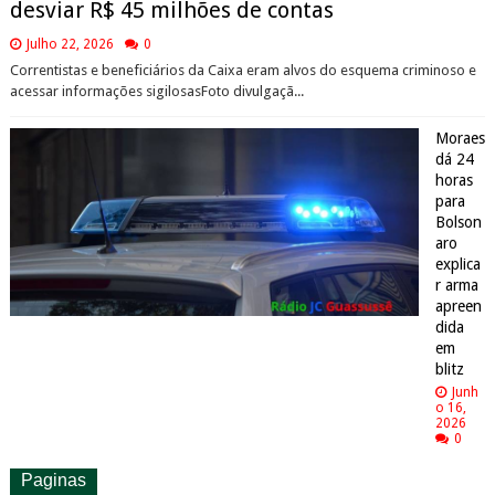
desviar R$ 45 milhões de contas
Julho 22, 2026
0
Correntistas e beneficiários da Caixa eram alvos do esquema criminoso e
acessar informações sigilosasFoto divulgaçã...
Moraes
dá 24
horas
para
Bolson
aro
explica
r arma
apreen
dida
em
blitz
Junh
o 16,
2026
0
Paginas