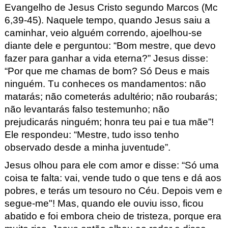
Evangelho de Jesus Cristo segundo Marcos (Mc
6
,
39
-
45
). Naquele tempo,
quando
Jesus
saiu a
caminhar, veio alguém correndo, ajoelhou-se
diante dele e perguntou: “Bom mestre, que
devo
fazer para ganhar a vida eterna?” Jesus disse:
“Por que me chamas de bom?
Só Deus
e mais
ninguém. Tu conheces os mandamentos: não
matar
á
s
; não cometerás adultério; não roubarás;
não
levantarás falso testemunho; não
prejudicarás ninguém; honra
teu pai e tua mãe”!
Ele respondeu: “Mestre, tudo isso tenh
o
observado desde a minha
juventude”.
Jesus olhou para ele com amor e disse: “Só uma
coisa te falta:
v
ai, vende tudo o que tens e dá
aos
pobres, e terás um tesouro no Céu. Depois vem e
segue-me"!
Mas, quando ele ouviu isso, ficou
abatido e foi embora cheio de tristeza, porque era