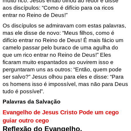
muito rico. Jesus
então
o
lhou
ao redor e disse
aos dis
cípulo
s
:
“Como é difício para
oa ricos
entrar no Reino de Deus!”
Os discípulos se admiravam com estas palavras,
mas ele disse de novo:
“
Meus fi
lhos, como é
difício entrar no Reino de Deus! É mais fácio um
camelo passar pelo buraco
de uma agulha do
que um rico entrar no Reino de Deus!”
Eles
ficaram muito espantados ao ouvirem isso e
perguntaram uns as outros: “
Então, quem pode
ser salvo?” Jesus olhou para eles e disse: “Para
os h
omens isso é impossível, mas não para Deus
tudo é possível”.
Palavras da Salvação
Evangelho de Jesus Cristo Pode um cego
guiar outro cego
Reflexão do Evangelho.