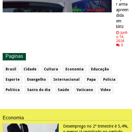
r arma
apreen
dida
em
blitz
Junh
o 16,
2026
0
Paginas
Brasil
Cidade
Cultura
Economia
Educação
Esporte
Evangelho
Internacional
Papa
Policia
Política
Santo do dia
Saúde
Vaticano
Video
Economia
Desemprego no 2º trimestre é 5,4%,
o menor já registrado no período