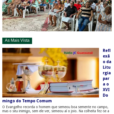
As Mais Vista
Refl
exã
o da
Litu
rgia
par
a o
XVI
Do
mingo do Tempo Comum
O Evangelho recorda o homem que semeou boa semente no campo,
mas o seu inimigo, sem ele ver, semeou aí o joio. Na colheita fez-se a