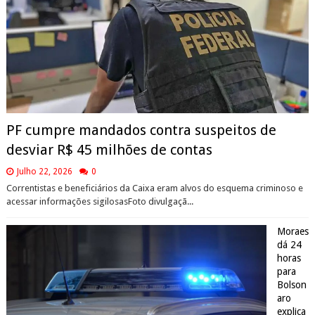
PF cumpre mandados contra suspeitos de
desviar R$ 45 milhões de contas
Julho 22, 2026
0
Correntistas e beneficiários da Caixa eram alvos do esquema criminoso e
acessar informações sigilosasFoto divulgaçã...
Moraes
dá 24
horas
para
Bolson
aro
explica