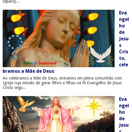
separaç...
Eva
ngel
ho
de
Jesu
s
Cris
to,
cele
bramos a Mãe de Deus
Ao celebramos a Mãe de Deus, entramos em plena comunhão com
Igreja cuja missão de gerar filhos e filhas na fé Evangelho de Jesus
Cristo segu...
Eva
ngel
ho
de
Jesu
s