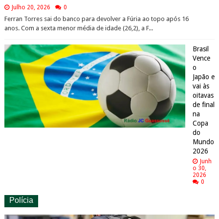
Julho 20, 2026
0
Ferran Torres sai do banco para devolver a Fúria ao topo após 16
anos. Com a sexta menor média de idade (26,2), a F...
Brasil
Vence
o
Japão e
vai às
oitavas
de final
na
Copa
do
Mundo
2026
Junh
o 30,
2026
0
Polícia