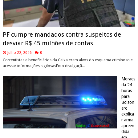
PF cumpre mandados contra suspeitos de
desviar R$ 45 milhões de contas
Julho 22, 2026
0
Correntistas e beneficiários da Caixa eram alvos do esquema criminoso e
acessar informações sigilosasFoto divulgaçã...
Moraes
dá 24
horas
para
Bolson
aro
explica
r arma
apreen
dida
em