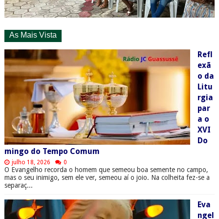
As Mais Vista
Refl
exã
o da
Litu
rgia
par
a o
XVI
Do
mingo do Tempo Comum
julho 18, 2026
0
O Evangelho recorda o homem que semeou boa semente no campo,
mas o seu inimigo, sem ele ver, semeou aí o joio. Na colheita fez-se a
separaç...
Eva
ngel