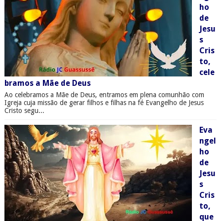
ho
de
Jesu
s
Cris
to,
cele
bramos a Mãe de Deus
Ao celebramos a Mãe de Deus, entramos em plena comunhão com
Igreja cuja missão de gerar filhos e filhas na fé Evangelho de Jesus
Cristo segu...
Eva
ngel
ho
de
Jesu
s
Cris
to,
que