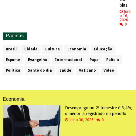
blitz
Junh
o 16,
2026
0
Paginas
Brasil
Cidade
Cultura
Economia
Educação
Esporte
Evangelho
Internacional
Papa
Policia
Política
Santo do dia
Saúde
Vaticano
Video
Economia
Desemprego no 2º trimestre é 5,4%,
o menor já registrado no período
Julho 30, 2026
0