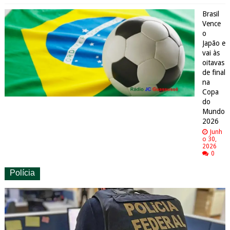
Brasil
Vence
o
Japão e
vai às
oitavas
de final
na
Copa
do
Mundo
2026
Junh
o 30,
2026
0
Polícia