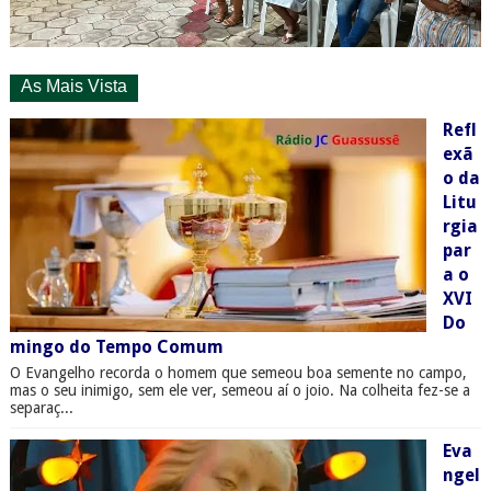
As Mais Vista
Refl
exã
o da
Litu
rgia
par
a o
XVI
Do
mingo do Tempo Comum
O Evangelho recorda o homem que semeou boa semente no campo,
mas o seu inimigo, sem ele ver, semeou aí o joio. Na colheita fez-se a
separaç...
Eva
ngel