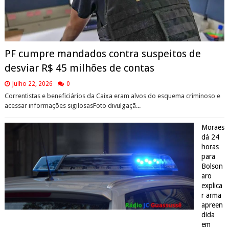
PF cumpre mandados contra suspeitos de
desviar R$ 45 milhões de contas
Julho 22, 2026
0
Correntistas e beneficiários da Caixa eram alvos do esquema criminoso e
acessar informações sigilosasFoto divulgaçã...
Moraes
dá 24
horas
para
Bolson
aro
explica
r arma
apreen
dida
em