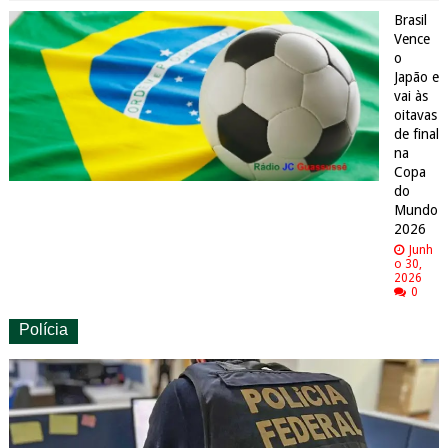
Brasil
Vence
o
Japão e
vai às
oitavas
de final
na
Copa
do
Mundo
2026
Junh
o 30,
2026
0
Polícia