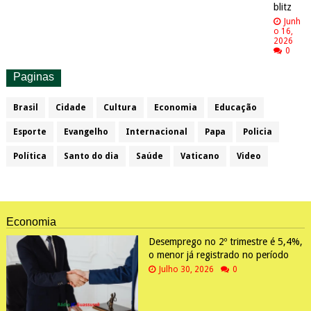
blitz
Junh
o 16,
2026
0
Paginas
Brasil
Cidade
Cultura
Economia
Educação
Esporte
Evangelho
Internacional
Papa
Policia
Política
Santo do dia
Saúde
Vaticano
Video
Economia
Desemprego no 2º trimestre é 5,4%,
o menor já registrado no período
Julho 30, 2026
0