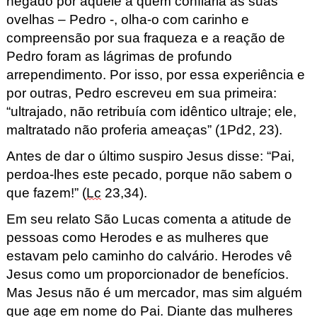
negado por aquele a quem confiaria as suas
ovelhas – Pedro -, olha-o com carinho e
compreensão por sua fraqueza e a reação de
Pedro foram as lágrimas de profundo
arrependimento. Por isso, por essa experiência e
por outras, Pedro escreveu em sua primeira:
“ultrajado, não retribuía com idêntico ultraje; ele,
maltratado não proferia ameaças” (1Pd2, 23).
Antes de dar o último suspiro Jesus disse: “Pai,
perdoa-lhes este pecado, porque não sabem o
que fazem!” (
Lc
23,34).
Em seu relato São Lucas comenta a atitude de
pessoas como Herodes e as mulheres que
estavam pelo caminho do calvário. Herodes vê
Jesus como um proporcionador de benefícios.
Mas Jesus não é um mercador, mas sim alguém
que age em nome do Pai. Diante das mulheres