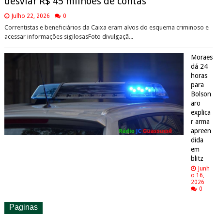
desviar R$ 45 milhões de contas
Julho 22, 2026
0
Correntistas e beneficiários da Caixa eram alvos do esquema criminoso e
acessar informações sigilosasFoto divulgaçã...
Moraes
dá 24
horas
para
Bolson
aro
explica
r arma
apreen
dida
em
blitz
Junh
o 16,
2026
0
Paginas