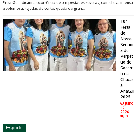
Previsão indicam a ocorrência de tempestades severas, com chuva intensa
e volumosa, rajadas de vento, queda de gran...
10ª
Festa
de
Nossa
Senhor
a do
Perpét
uo do
Socorr
o na
Chácar
a
AnaGui
2026
Julho
22,
2026
0
Esporte