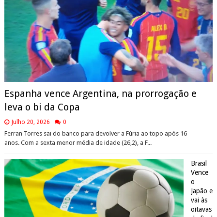
Espanha vence Argentina, na prorrogação e
leva o bi da Copa
Julho 20, 2026
0
Ferran Torres sai do banco para devolver a Fúria ao topo após 16
anos. Com a sexta menor média de idade (26,2), a F...
Brasil
Vence
o
Japão e
vai às
oitavas