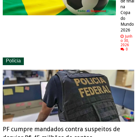
de final
na
Copa
do
Mundo
2026
Junh
o 30,
2026
0
Polícia
PF cumpre mandados contra suspeitos de