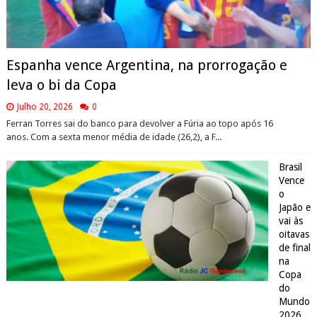
Espanha vence Argentina, na prorrogação e
leva o bi da Copa
Julho 20, 2026
0
Ferran Torres sai do banco para devolver a Fúria ao topo após 16
anos. Com a sexta menor média de idade (26,2), a F...
Brasil
Vence
o
Japão e
vai às
oitavas
de final
na
Copa
do
Mundo
2026