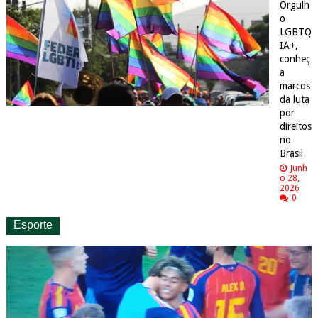
Orgulh
o
LGBTQ
IA+,
conheç
a
marcos
da luta
por
direitos
no
Brasil
Junh
o 28,
2026
0
Esporte