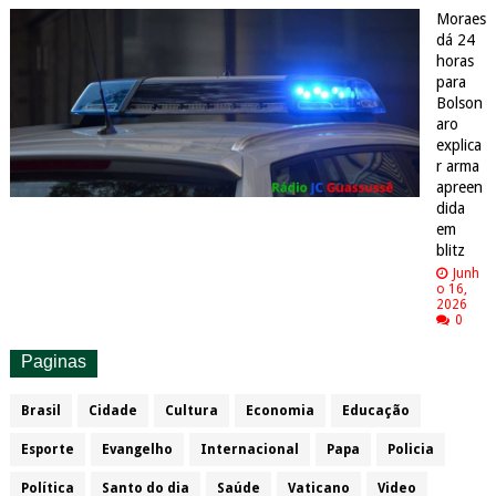
Moraes
dá 24
horas
para
Bolson
aro
explica
r arma
apreen
dida
em
blitz
Junh
o 16,
2026
0
Paginas
Brasil
Cidade
Cultura
Economia
Educação
Esporte
Evangelho
Internacional
Papa
Policia
Política
Santo do dia
Saúde
Vaticano
Video