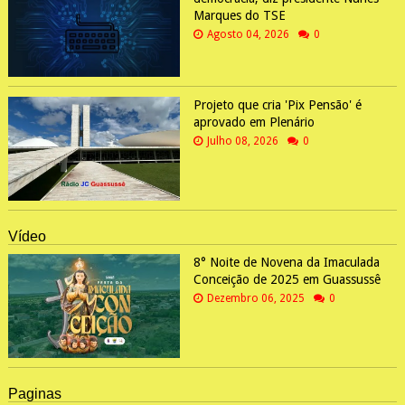
Marques do TSE
Agosto 04, 2026
0
Projeto que cria 'Pix Pensão' é
aprovado em Plenário
Julho 08, 2026
0
Vídeo
8° Noite de Novena da Imaculada
Conceição de 2025 em Guassussê
Dezembro 06, 2025
0
Paginas