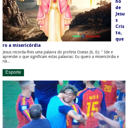
ho
de
Jesu
s
Cris
to,
que
ro a misericórdia
Jesus recorda-lhes uma palavra do profeta Oseias (6, 6): " Ide e
aprendei o que significam estas palavras: Eu quero a misericórdia e
nã...
Esporte