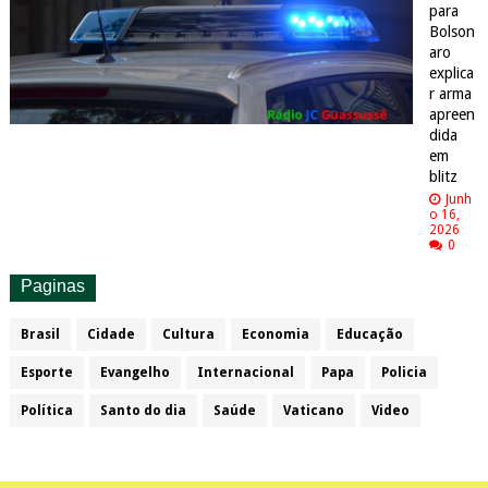
para
Bolson
aro
explica
r arma
apreen
dida
em
blitz
Junh
o 16,
2026
0
Paginas
Brasil
Cidade
Cultura
Economia
Educação
Esporte
Evangelho
Internacional
Papa
Policia
Política
Santo do dia
Saúde
Vaticano
Video