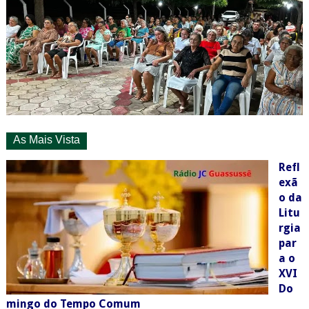
As Mais Vista
Refl
exã
o da
Litu
rgia
par
a o
XVI
Do
mingo do Tempo Comum