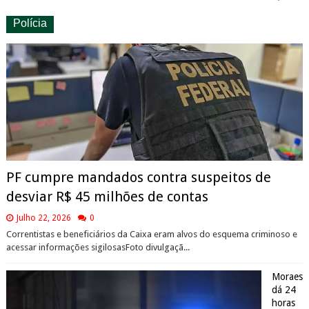
Polícia
PF cumpre mandados contra suspeitos de
desviar R$ 45 milhões de contas
Julho 22, 2026
0
Correntistas e beneficiários da Caixa eram alvos do esquema criminoso e
acessar informações sigilosasFoto divulgaçã...
Moraes
dá 24
horas