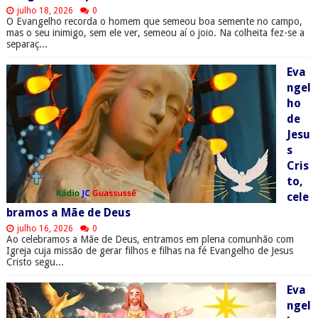
julho 18, 2026
0
O Evangelho recorda o homem que semeou boa semente no campo,
mas o seu inimigo, sem ele ver, semeou aí o joio. Na colheita fez-se a
separaç...
Eva
ngel
ho
de
Jesu
s
Cris
to,
cele
bramos a Mãe de Deus
julho 16, 2026
0
Ao celebramos a Mãe de Deus, entramos em plena comunhão com
Igreja cuja missão de gerar filhos e filhas na fé Evangelho de Jesus
Cristo segu...
Eva
ngel