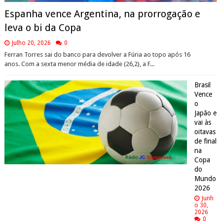
Espanha vence Argentina, na prorrogação e
leva o bi da Copa
Julho 20, 2026
0
Ferran Torres sai do banco para devolver a Fúria ao topo após 16
anos. Com a sexta menor média de idade (26,2), a F...
Brasil
Vence
o
Japão e
vai às
oitavas
de final
na
Copa
do
Mundo
2026
Junh
o 30,
2026
0