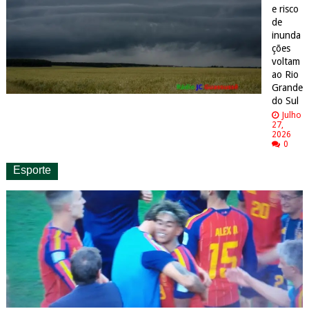
e risco
de
inunda
ções
voltam
ao Rio
Grande
do Sul
Julho
27,
2026
0
Esporte