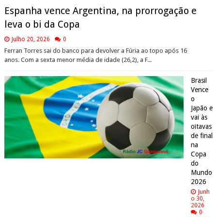
Espanha vence Argentina, na prorrogação e
leva o bi da Copa
Julho 20, 2026
0
Ferran Torres sai do banco para devolver a Fúria ao topo após 16
anos. Com a sexta menor média de idade (26,2), a F...
Brasil
Vence
o
Japão e
vai às
oitavas
de final
na
Copa
do
Mundo
2026
Junh
o 30,
2026
0