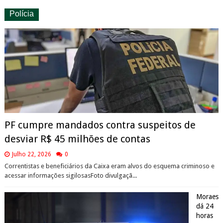
Polícia
PF cumpre mandados contra suspeitos de
desviar R$ 45 milhões de contas
Julho 22, 2026
0
Correntistas e beneficiários da Caixa eram alvos do esquema criminoso e
acessar informações sigilosasFoto divulgaçã...
Moraes
dá 24
horas