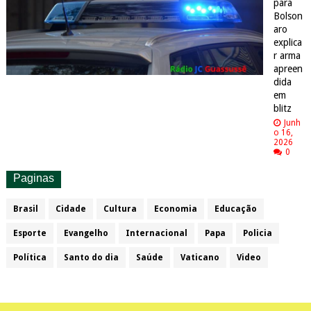
para
Bolson
aro
explica
r arma
apreen
dida
em
blitz
Junh
o 16,
2026
0
Paginas
Brasil
Cidade
Cultura
Economia
Educação
Esporte
Evangelho
Internacional
Papa
Policia
Política
Santo do dia
Saúde
Vaticano
Video