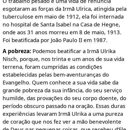
O trabalho pesado e uma vida de renúncia
esgotaram as forças da Irmã Ulrica
, atingida pela
tuberculose em maio de 1912, ela foi internada
no hospital de Santa Isabel na Casa de Hegne
,
onde aos 31 anos morreu em 8 de maio, 1913.
Foi beatificada por João Paulo II em 1987.
A pobreza
:
Podemos beatificar a Irmã Ulrika
Nisch
, porque, nos trinta e um anos de sua vida
terrena, foram cumpridas as condições
estabelecidas pelas bem-aventuranças do
Evangelho. Quem conhece a sua vida sabe da
grande pobreza da sua infância, do seu serviço
humilde, das provações do seu corpo doente, do
período obscuro passado na oração. Essas duras
experiências levaram Irmã Ulrika
a uma pureza
de coração que nos fez ver a mão benevolente
de Deus nas pequenas coisas, que recebeu d’Ele