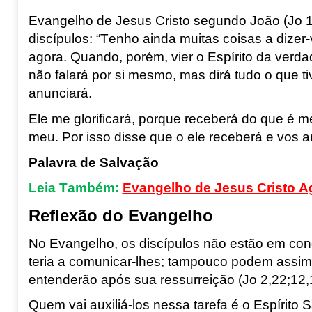
Evangelho de Jesus Cristo segundo João (
Jo
1
discípulos:
“Ten
h
o ainda muitas coisas a dizer
agora.
Quando, porém, v
ier o Espírito da
verdad
não falará por si mesmo, mas
dirá tudo o que
t
anunciará.
Ele me glorificará, porque
receberá do que é m
meu.
Por isso disse que o ele receberá e vos 
Palavra de Salvação
Leia Também:
Evangelho de Jesus Cristo Ag
Reflexão do Evangelho
No Evangel
h
o,
os discípulos não estão em co
teria a comunicar-lhes; tampouco podem assimi
entenderão após sua ressurreição (
Jo
2,
22;12,
Quem vai auxiliá-los nessa tarefa é o Espírito 