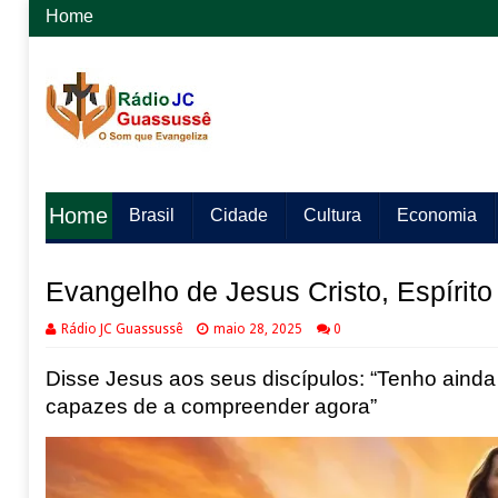
Home
Home
Brasil
Cidade
Cultura
Economia
Evangelho de Jesus Cristo, Espírito
Rádio JC Guassussê
maio 28, 2025
0
Disse Jesus aos seus discípulos: “Tenho ainda
capazes de a compreender agora”