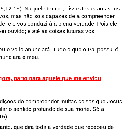
6,
12
-1
5
). Naquele tempo, disse Jesus aos seus
-vos, mas n
ão
sois
capazes de a compreender
e, ele vos conduzirá à plena
verdade. Pois ele
iver ouvido; e até as coisas futuras vos
eu e
vo-lo
anunciará. Tudo o que o Pai possui é
anunciará é meu.
ora, parto para aquele que me enviou
ndições de compreender muitas coisas que
Jesus
lar o sentido profund
o de sua morte. Só a
16).
Santo
, que dirá toda a verdade que recebeu de