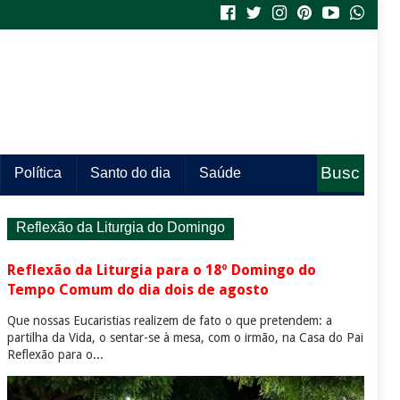
Busc
Política
Santo do dia
Saúde
a
Reflexão da Liturgia do Domingo
Reflexão da Liturgia para o 18º Domingo do
Tempo Comum do dia dois de agosto
Que nossas Eucaristias realizem de fato o que pretendem: a
partilha da Vida, o sentar-se à mesa, com o irmão, na Casa do Pai
Reflexão para o...