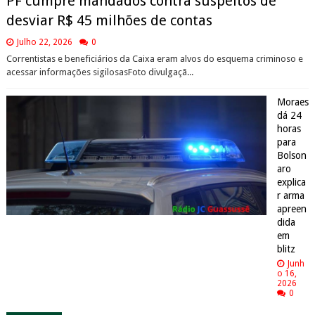
PF cumpre mandados contra suspeitos de
desviar R$ 45 milhões de contas
Julho 22, 2026
0
Correntistas e beneficiários da Caixa eram alvos do esquema criminoso e
acessar informações sigilosasFoto divulgaçã...
Moraes
dá 24
horas
para
Bolson
aro
explica
r arma
apreen
dida
em
blitz
Junh
o 16,
2026
0