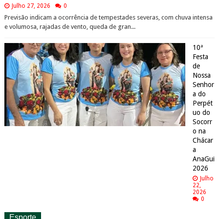
Julho 27, 2026
0
Previsão indicam a ocorrência de tempestades severas, com chuva intensa
e volumosa, rajadas de vento, queda de gran...
10ª
Festa
de
Nossa
Senhor
a do
Perpét
uo do
Socorr
o na
Chácar
a
AnaGui
2026
Julho
22,
2026
0
Esporte