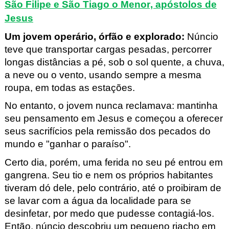
São Filipe e São Tiago o Menor, apóstolos de
Jesus
Um jovem operário, órfão e explorado
:
Núncio
teve que transportar cargas pesadas, percorrer
longas distâncias a pé, sob o sol quente, a chuva,
a neve ou o vento, usando sempre
a mesma
roupa, em todas as estações.
No entanto, o jovem nunca reclamava: mantinha
seu pensamento em Jesus e começou a oferecer
seus sacrifícios pela remissão dos pecados do
mundo e "ganhar o paraíso".
Certo dia, porém, uma ferida no seu pé entrou em
gangrena. Seu tio e nem os próprios habitantes
tiveram dó dele, pelo contrário, até o proibiram de
se lavar com a água da localidade para se
desinfetar, por medo que pudesse contagiá-los.
Então,
núncio
descobriu um pequeno riacho em