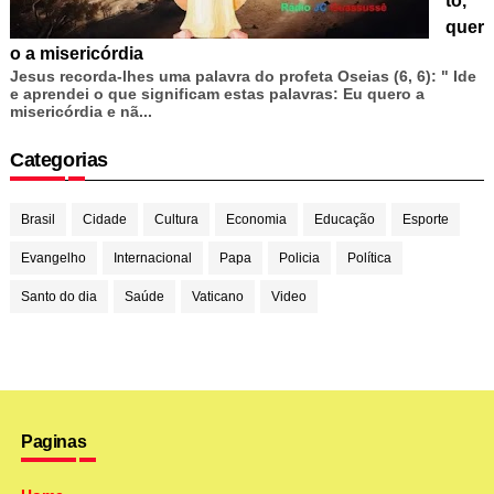
to,
quer
o a misericórdia
Jesus recorda-lhes uma palavra do profeta Oseias (6, 6): " Ide
e aprendei o que significam estas palavras: Eu quero a
misericórdia e nã...
Categorias
Brasil
Cidade
Cultura
Economia
Educação
Esporte
Evangelho
Internacional
Papa
Policia
Política
Santo do dia
Saúde
Vaticano
Video
Paginas