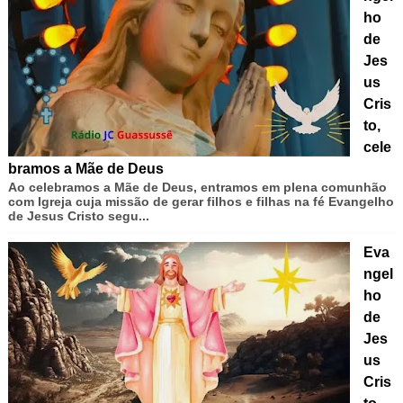
ho
de
Jes
us
Cris
to,
cele
bramos a Mãe de Deus
Ao celebramos a Mãe de Deus, entramos em plena comunhão
com Igreja cuja missão de gerar filhos e filhas na fé Evangelho
de Jesus Cristo segu...
Eva
ngel
ho
de
Jes
us
Cris