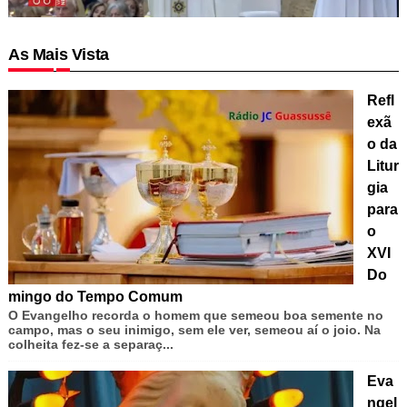
As Mais Vista
Refl
exã
o da
Litur
gia
para
o
XVI
Do
mingo do Tempo Comum
O Evangelho recorda o homem que semeou boa semente no
campo, mas o seu inimigo, sem ele ver, semeou aí o joio. Na
colheita fez-se a separaç...
Eva
ngel