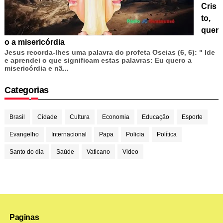
Cris
to,
quer
o a misericórdia
Jesus recorda-lhes uma palavra do profeta Oseias (6, 6): " Ide
e aprendei o que significam estas palavras: Eu quero a
misericórdia e nã...
Categorias
Brasil
Cidade
Cultura
Economia
Educação
Esporte
Evangelho
Internacional
Papa
Policia
Política
Santo do dia
Saúde
Vaticano
Video
Paginas