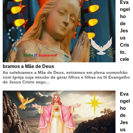
Eva
ngel
ho
de
Jes
us
Cris
to,
cele
bramos a Mãe de Deus
Ao celebramos a Mãe de Deus, entramos em plena comunhão
com Igreja cuja missão de gerar filhos e filhas na fé Evangelho
de Jesus Cristo segu...
Eva
ngel
ho
de
Jes
us