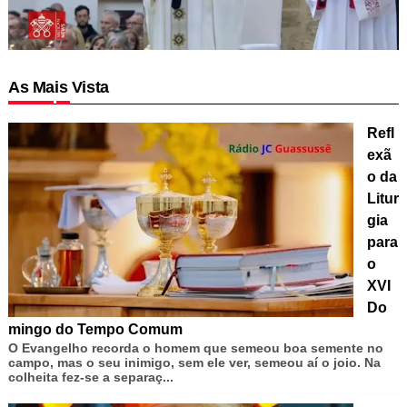
As Mais Vista
Refl
exã
o da
Litur
gia
para
o
XVI
Do
mingo do Tempo Comum
O Evangelho recorda o homem que semeou boa semente no
campo, mas o seu inimigo, sem ele ver, semeou aí o joio. Na
colheita fez-se a separaç...