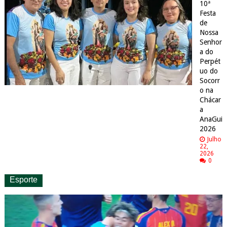
10ª
Festa
de
Nossa
Senhor
a do
Perpét
uo do
Socorr
o na
Chácar
a
AnaGui
2026
Julho
22,
2026
0
Esporte