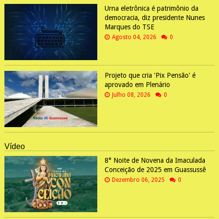
Urna eletrônica é patrimônio da
democracia, diz presidente Nunes
Marques do TSE
Agosto 04, 2026
0
Projeto que cria 'Pix Pensão' é
aprovado em Plenário
Julho 08, 2026
0
Vídeo
8° Noite de Novena da Imaculada
Conceição de 2025 em Guassussê
Dezembro 06, 2025
0