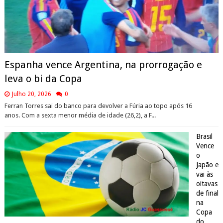
Espanha vence Argentina, na prorrogação e
leva o bi da Copa
Julho 20, 2026
0
Ferran Torres sai do banco para devolver a Fúria ao topo após 16
anos. Com a sexta menor média de idade (26,2), a F...
Brasil
Vence
o
Japão e
vai às
oitavas
de final
na
Copa
do