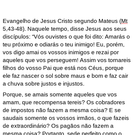
Evangelho de Jesus Cristo segundo Mateus (
Mt
5,
43-48
). Naquele tempo, disse Jesus aos seus
dis
cípulos
:
“Vós ouvistes o que foi dito: Amarás o
teu próximo e
odiarás o teu inimigo! Eu, porém
,
vos digo amai os vossos inimigos e rezai por
aqueles que vos
pe
r
seg
u
em
!
Assim vos tornareis
filhos do vosso Pai que está nos Céus, po
rque
ele faz nascer o s
o
l sobre maus e bom e faz cair
a chuva sobre justos e injustos.
Porque, se amais somente aqueles que vos
amam, que recompensa tereis? Os cobradores
de impostos
não fazem a mesma coisa? E se
saudais somente os vossos irmãos, o que fazei
s
de extraordinário? Os pagãos não
fa
zem a
mesma coisa?
Portant
o, sede perfeito como o