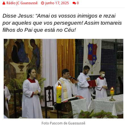
Rádio JC Guassussê
junho 17, 2025
0
Disse Jesus: “A
mai os vossos inimigos e rezai
por aqueles que vos perseguem! Assim tornareis
filhos do Pai que está no Céu
!
Foto Pascom de Guassussê