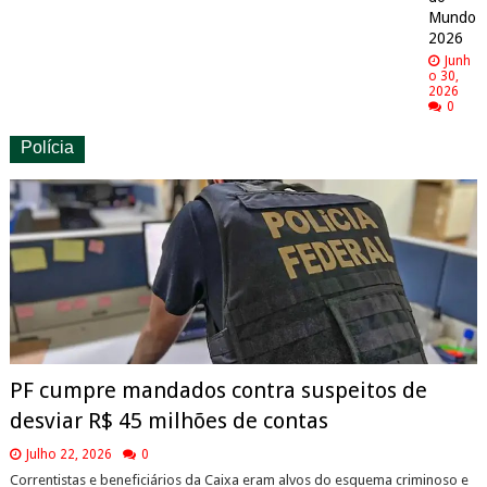
Mundo
2026
Junh
o 30,
2026
0
Polícia
PF cumpre mandados contra suspeitos de
desviar R$ 45 milhões de contas
Julho 22, 2026
0
Correntistas e beneficiários da Caixa eram alvos do esquema criminoso e