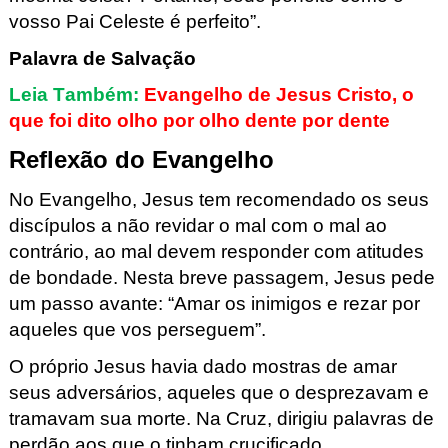
vosso Pai Celeste é perfeito”.
Palavra de Salvação
Leia Também:
Evangelho de Jesus Cristo, o
que foi dito olho por olho dente por dente
Reflexão do Evangelho
No Evangelho,
Jesus tem recomendado os seus
discípulos a não revidar o mal com o mal ao
contrário,
ao mal devem responder com atitudes
de bondade. Nesta breve passagem,
Jesus pede
um passo avante:
“A
mar os inimigos e rezar por
aqueles que vo
s perseguem”.
O próprio Jesus havia dado mostras de amar
seus adversários, aque
les que o desprezavam e
tramavam sua morte. Na Cruz, dirigiu palavras de
perdão aos que o tinha
m crucificado.