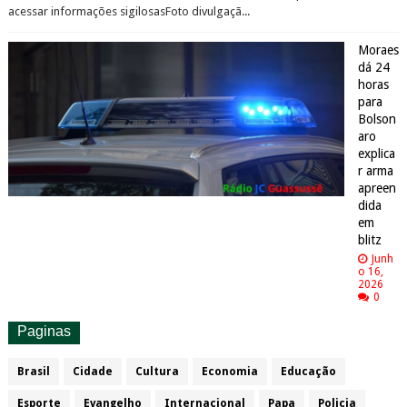
acessar informações sigilosasFoto divulgaçã...
Moraes
dá 24
horas
para
Bolson
aro
explica
r arma
apreen
dida
em
blitz
Junh
o 16,
2026
0
Paginas
Brasil
Cidade
Cultura
Economia
Educação
Esporte
Evangelho
Internacional
Papa
Policia