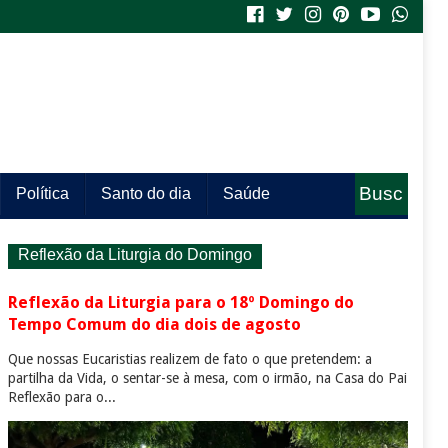
Busc
Política
Santo do dia
Saúde
a
Reflexão da Liturgia do Domingo
Reflexão da Liturgia para o 18º Domingo do
Tempo Comum do dia dois de agosto
Que nossas Eucaristias realizem de fato o que pretendem: a
partilha da Vida, o sentar-se à mesa, com o irmão, na Casa do Pai
Reflexão para o...