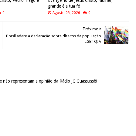
Cristo, Pedro Tiago e
Evangelho de Jesus Cristo, Mulher,
grande é a tua fé
0
Agosto 05, 2026
0
Próximo
Brasil adere a declaração sobre direitos da população
LGBTQIA
 e não representam a opinião da Rádio JC Guassussê!