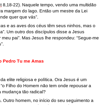
t
8,18-22
).
Naquele tempo, vendo uma multidão
ra margem do l
a
go. Então um mestre da Lei
onde
quer que vás”.
cas e as aves dos céus
têm seus ninhos, mas o
ça”. Um ou
tro dos discípulos disse a Jesus
r
meu pai”.
Mas Jesus lhe respondeu: “Segue-me
s”
.
ão Pedro Tu me Amas
da elite religiosa e política. Ora Jesus é um
: “o Filho do Homem não tem onde repousar a
a mudança tão radical?
. Outro homem, no início do seu seguimento a