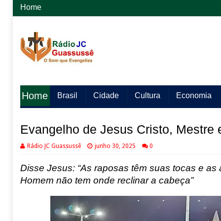
Home
Home
Brasil
Cidade
Cultura
Economia
Evangelho de Jesus Cristo, Mestre e
Rádio JC Guassussê
junho 30, 2025
0
Disse Jesus: “As raposas têm suas tocas e as 
Homem não tem onde reclinar a cabeça”