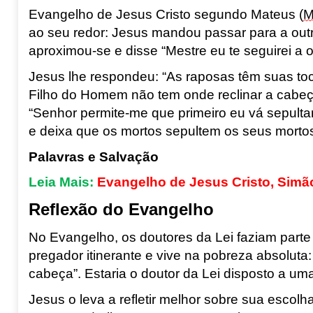
Evangelho de Jesus Cristo segundo
Mateus
(
M
ao seu redor: Jesus mandou passar para
a out
aproximou-se e disse “Mestre
eu te seguirei a 
Jesus lhe respondeu: “As raposas têm suas to
Filho do Homem não tem onde reclinar a cabe
“Senhor permite-me que primeiro eu vá sepulta
e deixa que os mortos sepultem os
seus morto
Palavras e Salvação
Leia Mais:
Evangelho de Jesus Cristo, Sim
Reflexão do Evangelho
No Evangelho, os doutores da Lei
faziam parte 
pregador itinerante e vive n
a pobreza absoluta
cabeça”.
Estaria o doutor da Lei disposto a um
Jesus o leva a refletir melhor sobre
sua escolha