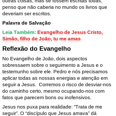
outras coisas, mas se fossem
escritas
to
das,
penso que não caberia no mundo os livros que
deveriam
ser
escritos.
Palavra de Salvação
Leia Também:
Evangelho de Jesus Cristo,
Simão, filho de João, tu me amas
Reflexão do Evangelho
No Evangelho
de João
,
dois aspectos
sobressaem sobre o seguimento a Jesus e
o
testemunho sobre ele. Pedro e nós precisamos
aplicar todas as nossas
energias
e atençã
o em
seguir a Jesus.
Corremos o risco de desviar-nos
do caminho certo, mesmo ocupando-nos co
m
fatos que parecem bons ou inofensivos.
Jesus nos puxa para realidade: “Trata de me
seguir”. O
“discípulo que Jesus amava” dá