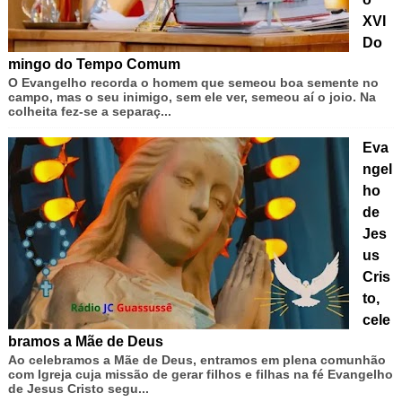
XVI
Do
mingo do Tempo Comum
O Evangelho recorda o homem que semeou boa semente no
campo, mas o seu inimigo, sem ele ver, semeou aí o joio. Na
colheita fez-se a separaç...
Eva
ngel
ho
de
Jes
us
Cris
to,
cele
bramos a Mãe de Deus
Ao celebramos a Mãe de Deus, entramos em plena comunhão
com Igreja cuja missão de gerar filhos e filhas na fé Evangelho
de Jesus Cristo segu...