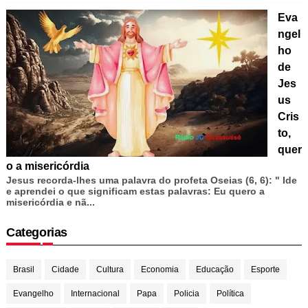
Eva
ngel
ho
de
Jes
us
Cris
to,
quer
o a misericórdia
Jesus recorda-lhes uma palavra do profeta Oseias (6, 6): " Ide
e aprendei o que significam estas palavras: Eu quero a
misericórdia e nã...
Categorias
Brasil
Cidade
Cultura
Economia
Educação
Esporte
Evangelho
Internacional
Papa
Policia
Política