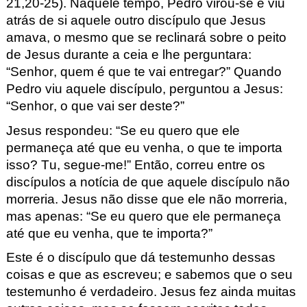
21,20-25
). Naque
le tempo,
Pedro virou-se e viu
atrás de si aquele outro discípulo que Jesus
amava, o mesmo que se reclinará sobre o peito
de Jesus durante a ceia e lhe perg
untara:
“Senhor, quem é que te vai entregar?” Quando
Pedro viu aquele discípulo, perguntou a Jesus:
“Senhor, o que vai ser deste?”
Jesus respondeu: “Se eu quero que ele
permaneça até que eu venha, o que te importa
isso?
Tu, segue-me!” Então, correu entre os
discípulos a not
ícia de que aquele discípulo não
morreria. Jesus não disse que ele não morreria,
mas apenas
: “Se eu quero que ele permaneça
até que eu venha, que te importa
?”
Este é o discípulo que dá testemunho dessas
coisas e que as escreveu; e sabemos que o seu
testem
unho é verdadeiro. Jesus fez ainda muitas