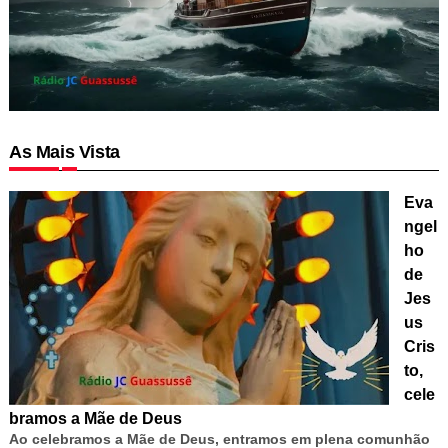
As Mais Vista
Eva
ngel
ho
de
Jes
us
Cris
to,
cele
bramos a Mãe de Deus
Ao celebramos a Mãe de Deus, entramos em plena comunhão