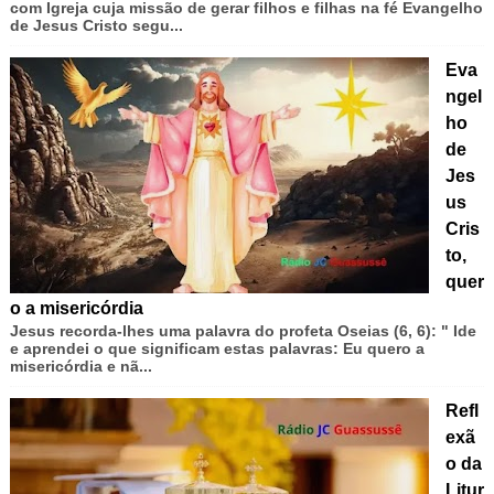
com Igreja cuja missão de gerar filhos e filhas na fé Evangelho
de Jesus Cristo segu...
Eva
ngel
ho
de
Jes
us
Cris
to,
quer
o a misericórdia
Jesus recorda-lhes uma palavra do profeta Oseias (6, 6): " Ide
e aprendei o que significam estas palavras: Eu quero a
misericórdia e nã...
Refl
exã
o da
Litur