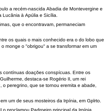
cípulo a recém-nascida Abadia de Montevergine
e
a Lucânia
à Apúlia e Sicília.
rimas, que o encontravam, permaneciam
entre os quais o mais conhecido era o do lobo que
o o monge o "obrigou" a se transformar em um
s contínuas doações conspícuas. Entre os
Guilherme, destaca-se Rogério II, um rei
, o peregrino, que se tornou eremita e abade,
 em um de seus mosteiros da Irpínia
, em Gplrto
.
 o proclamou Padroeiro principal da Irpínia
.