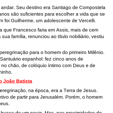
o andar. Seu destino era Santiago de Compostela
anos são suficientes para escolher a vida que se
m foi Guilherme, um adolescente de Vercelli
.
a que Francesco faria em Assis, mais de cem
ua família, renunciou ao título nobiliário, vestiu
peregrinação para o homem do primeiro Milênio.
 Santuário espanhol: fez cinco anos de
o no chão, de colóquio íntimo com Deus e de
minho.
 João Batista
eregrinação, na época, era a Terra de Jesus.
jetivo de partir para Jerusalém. Porém, o homem
Deus.
m busca de um navio. Mas, nas proximidades de