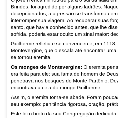
Brindes, foi agredido por alguns ladrões. Naqu
decepcionados, a agressão se transformou em 
interromper sua viagem. Ao recuperar suas fo
santo, que havia conhecido antes, que lhe dis
sofrida, poderia estar oculto um sinal maior: de
Guilherme refletiu e se convenceu e, em 1118, 
Montevergine
, que o escala até encontrar uma 
se tornou eremita.
Os monges de Montevergine
:
O eremita pensa
era feita para ele: sua fama de homem de Deu
penetrava nos bosques do Monte Partênio
. De
encontrava a cela do monge Guilherme.
Assim, o eremita torna-se abade. Foram pouca
seu exemplo: penitência rigorosa, oração, prát
Este foi o broto da sua Congregação dedicada 