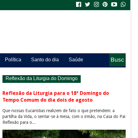
Busc
Política
Santo do dia
Saúde
a
Reflexão da Liturgia do Domingo
Reflexão da Liturgia para o 18º Domingo do
Tempo Comum do dia dois de agosto
Que nossas Eucaristias realizem de fato o que pretendem: a
partilha da Vida, o sentar-se à mesa, com o irmão, na Casa do Pai
Reflexão para o...