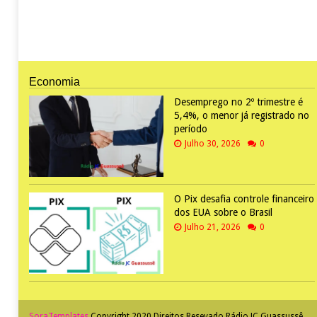
Economia
Desemprego no 2º trimestre é
5,4%, o menor já registrado no
período
Julho 30, 2026
0
O Pix desafia controle financeiro
dos EUA sobre o Brasil
Julho 21, 2026
0
SoraTemplates
Copyright 2020 Direitos Resevado
Rádio JC Guassussê