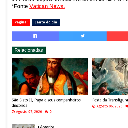
*Fonte
Vatican
News.
Pagina:
Santo do dia
Relacionadas
São Sisto II, Papa e seus companheiros
Festa da Transfigur
diáconos
Agosto 06, 2026
Agosto 07, 2026
0
Anterior