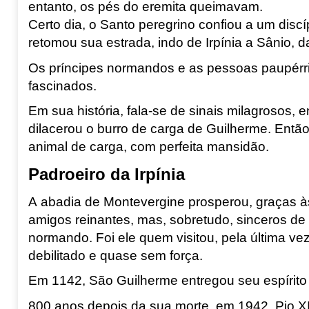
entanto, os pés do eremita queimavam.
Certo dia, o Santo peregrino confiou a um dis
retomou sua estrada, indo de Irpínia
a Sânio
, d
Os príncipes normandos e as pessoas paupér
fascinados.
Em sua história, fala-se de sinais milagrosos, 
dilacerou o burro de carga de Guilherme. Entã
animal de carga, com perfeita mansidão.
Padroeiro da Irpínia
A abadia de Montevergine
prosperou, graças à
amigos reinantes, mas, sobretudo, sinceros de 
normando. Foi ele quem visitou, pela última vez
debilitado e quase sem força.
Em 1142, São Guilherme entregou seu espírito
800 anos depois da sua morte, em 1942, Pio XII