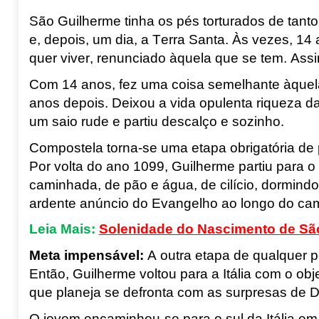
São
Guilherme tinha os pés torturados de tant
e, depois, um dia, a Terra Santa. Às vezes, 14 
quer viver, renunciado àquela que se tem. Assi
Com 14 anos, fez uma coisa semelhante àquel
anos depois. Deixou a vida opulenta riqueza da s
um saio rude e partiu descalço e sozinho.
Compostela torna-se uma etapa obrigatória de 
Por volta do ano 1099, Guilherme partiu para o
caminhada, de pão e água, de cilício, dormind
ardente anúncio do Evangelho ao longo do ca
Leia Mais:
Solenidade do Nascimento de São
Meta impensável
:
A outra etapa de qualquer p
Então, Guilherme voltou para a Itália com o ob
que planeja se defronta com as surpresas de 
O jovem encaminhou-se para o sul da Itália e