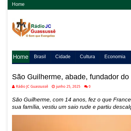
Home
Home
Brasil
Cidade
Cultura
Economia
São Guilherme, abade, fundador do
Rádio JC Guassussê
junho 25, 2025
0
São Guilherme, com 14 anos, fez o que Frances
sua família, vestiu um saio rude e partiu descal