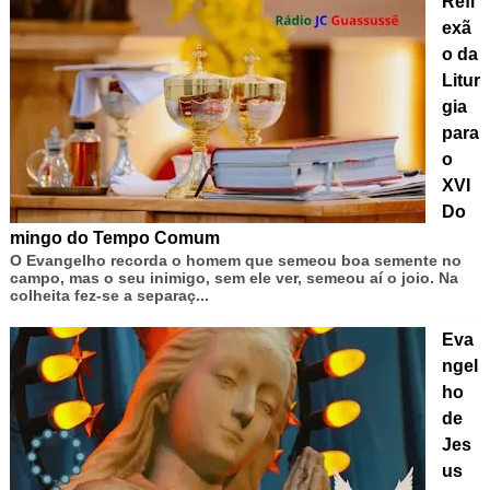
Refl
exã
o da
Litur
gia
para
o
XVI
Do
mingo do Tempo Comum
O Evangelho recorda o homem que semeou boa semente no
campo, mas o seu inimigo, sem ele ver, semeou aí o joio. Na
colheita fez-se a separaç...
Eva
ngel
ho
de
Jes
us