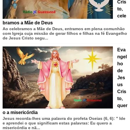
Cris
to,
cele
bramos a Mãe de Deus
Ao celebramos a Mãe de Deus, entramos em plena comunhão
com Igreja cuja missão de gerar filhos e filhas na fé Evangelho
de Jesus Cristo segu...
Eva
ngel
ho
de
Jes
us
Cris
to,
quer
o a misericórdia
Jesus recorda-lhes uma palavra do profeta Oseias (6, 6): " Ide
e aprendei o que significam estas palavras: Eu quero a
misericórdia e nã...