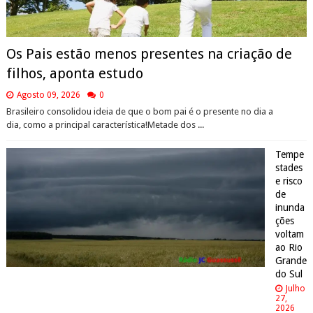
Os Pais estão menos presentes na criação de
filhos, aponta estudo
Agosto 09, 2026
0
Brasileiro consolidou ideia de que o bom pai é o presente no dia a
dia, como a principal característica!Metade dos ...
Tempe
stades
e risco
de
inunda
ções
voltam
ao Rio
Grande
do Sul
Julho
27,
2026