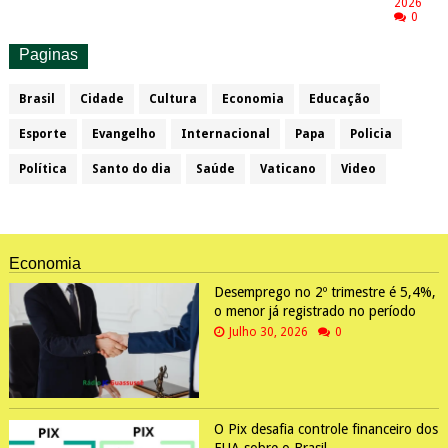
2026
0
Paginas
Brasil
Cidade
Cultura
Economia
Educação
Esporte
Evangelho
Internacional
Papa
Policia
Política
Santo do dia
Saúde
Vaticano
Video
Economia
Desemprego no 2º trimestre é 5,4%,
o menor já registrado no período
Julho 30, 2026
0
O Pix desafia controle financeiro dos
EUA sobre o Brasil