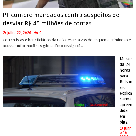
PF cumpre mandados contra suspeitos de
desviar R$ 45 milhões de contas
Julho 22, 2026
0
Correntistas e beneficiários da Caixa eram alvos do esquema criminoso e
acessar informações sigilosasFoto divulgaçã...
Moraes
dá 24
horas
para
Bolson
aro
explica
r arma
apreen
dida
em
blitz
Junh
o 16,