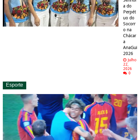
Senhor
a do
Perpét
uo do
Socorr
o na
Chácar
a
AnaGui
2026
Julho
22,
2026
0
Esporte