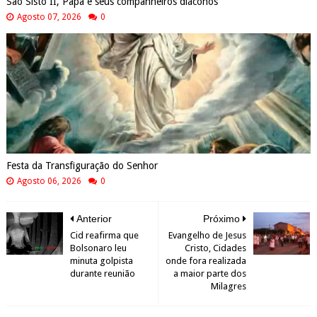
São Sisto II, Papa e seus companheiros diáconos
Agosto 07, 2026
0
Festa da Transfiguração do Senhor
Agosto 06, 2026
0
Anterior
Próximo
Cid reafirma que
Evangelho de Jesus
Bolsonaro leu
Cristo, Cidades
minuta golpista
onde fora realizada
durante reunião
a maior parte dos
Milagres