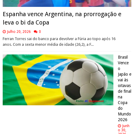
Espanha vence Argentina, na prorrogação e
leva o bi da Copa
Julho 20, 2026
0
Ferran Torres sai do banco para devolver a Fúria ao topo após 16
anos. Com a sexta menor média de idade (26,2), a F...
Brasil
Vence
o
Japão e
vai às
oitavas
de final
na
Copa
do
Mundo
2026
Junh
o 30,