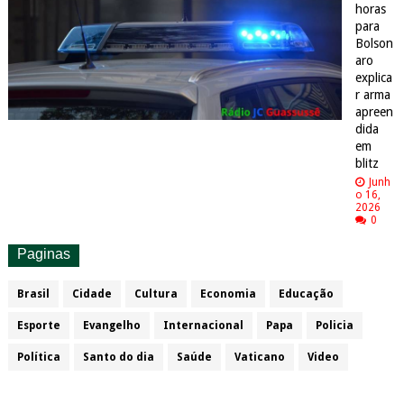
horas
para
Bolson
aro
explica
r arma
apreen
dida
em
blitz
Junh
o 16,
2026
0
Paginas
Brasil
Cidade
Cultura
Economia
Educação
Esporte
Evangelho
Internacional
Papa
Policia
Política
Santo do dia
Saúde
Vaticano
Video