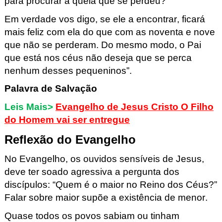
para procurar
a quela que se perdeu?
Em verdade vos digo, se ele a encontrar, ficará
mais feliz com ela do que com
as noventa e nove
que não se perderam. Do mesmo modo, o Pai
que está nos c
éus não deseja que se perca
nenhum desses pequeninos”.
Palavra de Salvação
Leis Mais>
Evangelho de Jesus Cristo O Filho
do Homem vai ser entregue
Reflexão do Evangelho
No Evangelho,
os ouvidos sensíveis de Jesus,
deve ter
soado agressiva a pergu
nta
dos
discípulos: “Quem é o maior no Reino dos Céus?”
Falar sobre maior supõe a existência de
menor.
Quase
todos os povos sabiam ou tinham