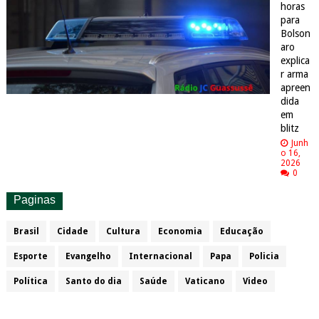
horas
para
Bolson
aro
explica
r arma
apreen
dida
em
blitz
Junh
o 16,
2026
0
Paginas
Brasil
Cidade
Cultura
Economia
Educação
Esporte
Evangelho
Internacional
Papa
Policia
Política
Santo do dia
Saúde
Vaticano
Video