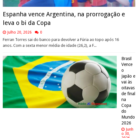
Espanha vence Argentina, na prorrogação e
leva o bi da Copa
Julho 20, 2026
0
Ferran Torres sai do banco para devolver a Fúria ao topo após 16
anos. Com a sexta menor média de idade (26,2), a F...
Brasil
Vence
o
Japão e
vai às
oitavas
de final
na
Copa
do
Mundo
2026
Junh
o 30,
2026