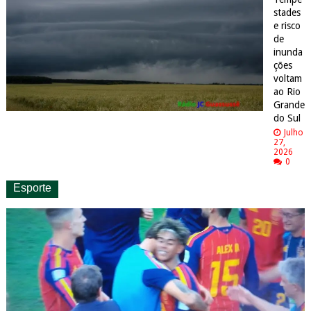
stades
e risco
de
inunda
ções
voltam
ao Rio
Grande
do Sul
Julho
27,
2026
0
Esporte