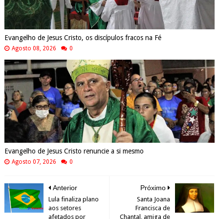
Evangelho de Jesus Cristo, os discípulos fracos na Fé
Agosto 08, 2026
0
Evangelho de Jesus Cristo renuncie a si mesmo
Agosto 07, 2026
0
Anterior
Próximo
Lula finaliza plano
Santa Joana
aos setores
Francisca de
afetados por
Chantal, amiga de