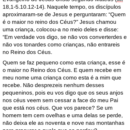
18,1-5.10.12-
14
).
Naquele
tempo, os discípulos
aproximaram-se de Jesus e perguntaram
: “Quem
é o maior no reino dos Céus?” Jesus chamou
uma criança, colocou-a no
meio deles e disse:
“Em verdade vos
digo
, se não vos
converterdes
e
não vos
tonardes como crianças, não entrareis
no Reino dos Céus.
Quem se faz pequeno como
esta
criança, esse é
o maior no Reino dos Céus.
E quem recebe
em
meu nome uma criança como esta é a mim que
recebe. Não desprezeis
nenhum desses
pequeninos, pois eu vos digo que os seus anjos
nos c
éus veem sem cessar a f
a
ce do
meu Pai
que está
nos céus
. Que vos parece? Se um
homem
tem cem
ovelhas e uma delas se perde,
não deixa ele as noventa e nove nas
montanhas