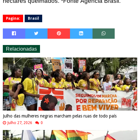
hectares queimados. *Fonte Agência Brasil.
Pagina:
Brasil
Relacionadas
Julho das mulheres negras marcham pelas ruas de todo país
Julho 27, 2026
0