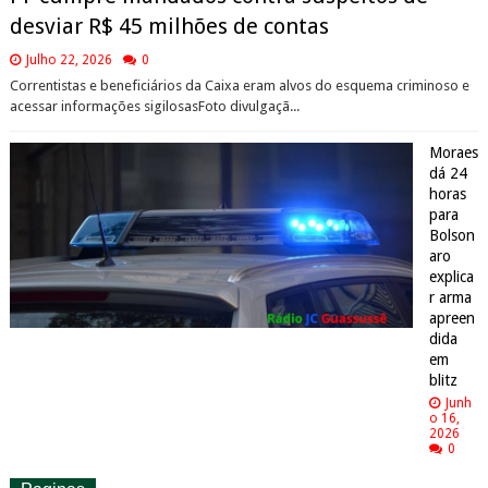
desviar R$ 45 milhões de contas
Julho 22, 2026
0
Correntistas e beneficiários da Caixa eram alvos do esquema criminoso e
acessar informações sigilosasFoto divulgaçã...
Moraes
dá 24
horas
para
Bolson
aro
explica
r arma
apreen
dida
em
blitz
Junh
o 16,
2026
0