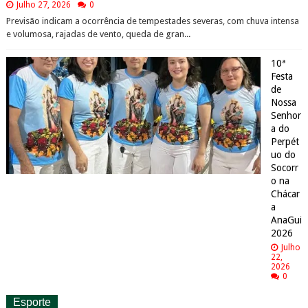
Julho 27, 2026
0
Previsão indicam a ocorrência de tempestades severas, com chuva intensa
e volumosa, rajadas de vento, queda de gran...
10ª
Festa
de
Nossa
Senhor
a do
Perpét
uo do
Socorr
o na
Chácar
a
AnaGui
2026
Julho
22,
2026
0
Esporte