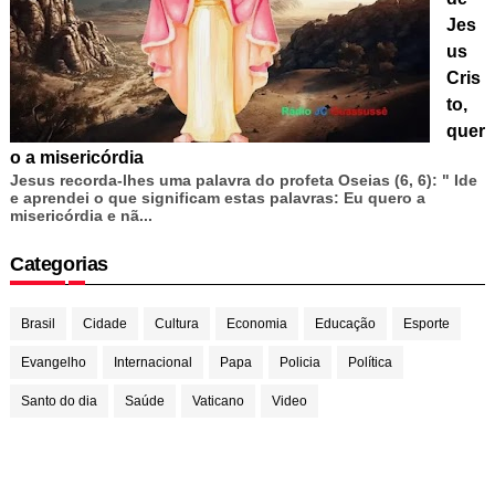
Jes
us
Cris
to,
quer
o a misericórdia
Jesus recorda-lhes uma palavra do profeta Oseias (6, 6): " Ide
e aprendei o que significam estas palavras: Eu quero a
misericórdia e nã...
Categorias
Brasil
Cidade
Cultura
Economia
Educação
Esporte
Evangelho
Internacional
Papa
Policia
Política
Santo do dia
Saúde
Vaticano
Video