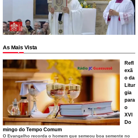
As Mais Vista
Refl
exã
o da
Litur
gia
para
o
XVI
Do
mingo do Tempo Comum
O Evangelho recorda o homem que semeou boa semente no